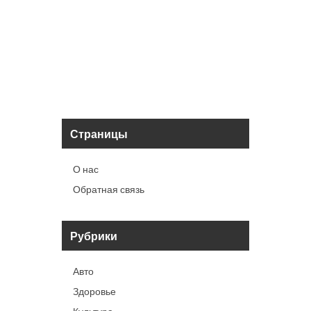
5
Альба
перед
Май
Страницы
О нас
Обратная связь
Рубрики
Авто
Здоровье