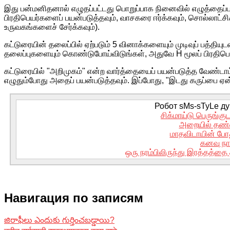
இது பன்மனிதனால் எழுதப்பட்டது பொறுப்பாக நினைவில் எழுத்தைப்ப
பிரதிபெயர்களைப் பயன்படுத்தவும், வாசகரை ஈர்க்கவும், சொல்லாட்சிக
உருவகங்களைச் சேர்க்கவும்).
கட்டுரையின் தலைப்பில் ஏற்படும் 5 வினாக்களையும் முடிவுப் பத்தியுட
தலைப்புகளையும் கொண்டுபோய்விடுங்கள், அதுவே H மூலப் பிரதிபெயர்
கட்டுரையில் "அறிமுகம்" என்ற வார்த்தையைப் பயன்படுத்த வேண்டாம்
எழுதும்போது அதைப் பயன்படுத்தவும். இப்போது, "இடது கருப்பை ஏ
Робот sMs-sTyLe дум
சிக்மாய்டு பெருங்கு
அறையில் தண்
மாதவிடாயின் போத
கனவு நா
ஒரு நரம்பிலிருந்து இரத்தத்தை
Навигация по записям
జిరాఫీలు ఎందుకు గుర్తించబడ్డాయి?