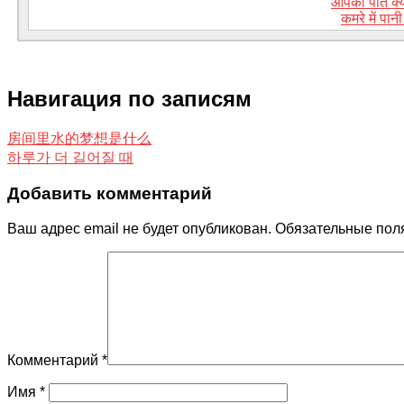
आपका पति क्य
कमरे में पान
Навигация по записям
房间里水的梦想是什么
하루가 더 길어질 때
Добавить комментарий
Ваш адрес email не будет опубликован.
Обязательные пол
Комментарий
*
Имя
*