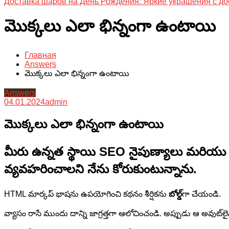
Доставка шаров на День Рождения: Яркие украшения с до
మొక్కలు ఎలా భిన్నంగా ఉంటాయి
Главная
Answers
మొక్కలు ఎలా భిన్నంగా ఉంటాయి
Answers
04.01.2024
admin
మొక్కలు ఎలా భిన్నంగా ఉంటాయి
మీరు ఉన్నత స్థాయి SEO నైపుణ్యాలు మరియు తెల
వ్యవహరించాలని నేను కోరుకుంటున్నాను.
HTML మార్కప్ భాషను ఉపయోగించి కథనం శీర్షికను
బోల్డ్
గా చేయండి.
వ్యాసం రాసే ముందు దాన్ని జాగ్రత్తగా ఆలోచించండి. అప్పుడు ఆ అవుట్‌