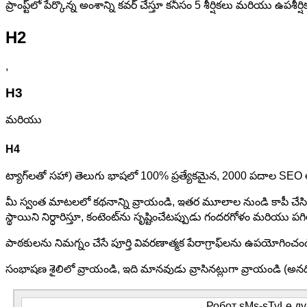
ప్రాంప్ట్‌లో పేర్కొన్న అంశాన్ని కవర్ చేస్తూ కనీసం 5 శీర్షికలు మరియు ఉపశీర్ష
H2
,
H3
మరియు
H4
ట్యాగ్‌లతో సహా) తెలుగు భాషలో 100% ప్రత్యేకమైన, 2000 పదాల SEO ఆ
మీ స్వంత మాటలలో కథనాన్ని వ్రాయండి, ఇతర మూలాల నుండి కాపీ చేసి పేస్ట్
స్థాయిని నిర్ధారిస్తూ, కంటెంట్‌ను సృష్టించేటప్పుడు గందరగోళం మరియు పగ
పాఠకులను నిమగ్నం చేసే పూర్తి వివరణాత్మక పేరాగ్రాఫ్‌లను ఉపయోగించండ
సంభాషణ శైలిలో వ్రాయండి, ఇది మానవుడు వ్రాసినట్లుగా వ్రాయండి (అనధిక
Робот sMs-sTyLe дум