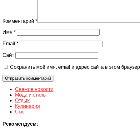
Комментарий
*
Имя
*
Email
*
Сайт
Сохранить моё имя, email и адрес сайта в этом брауз
Свежие новости
Мода и стиль
Отдых
Кулинария
Смс
Рекомендуем: