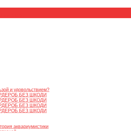
ьник
Цезарь
ьзой и удовольствием?
РДЕРОБ БЕЗ ШКОДИ
РДЕРОБ БЕЗ ШКОДИ
РДЕРОБ БЕЗ ШКОДИ
РДЕРОБ БЕЗ ШКОДИ
стория аквариумистики