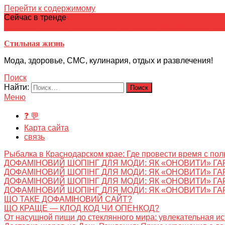
Перейти к содержимому
Сейчас в тренде
японская кухня
Электронное
Электронная библиотека
школ
Стильная жизнь
Мода, здоровье, СМС, кулинария, отдых и развлечения!
Поиск
Найти:
Меню
❓ 💬
Карта сайта
связь
Рыбалка в Краснодарском крае: Где провести время с пол
ДОФАМІНОВИЙ ШОПІНГ ДЛЯ МОДИ: ЯК «ОНОВИТИ» ГА
ДОФАМІНОВИЙ ШОПІНГ ДЛЯ МОДИ: ЯК «ОНОВИТИ» ГА
ДОФАМІНОВИЙ ШОПІНГ ДЛЯ МОДИ: ЯК «ОНОВИТИ» ГА
ДОФАМІНОВИЙ ШОПІНГ ДЛЯ МОДИ: ЯК «ОНОВИТИ» ГА
ЩО ТАКЕ ДОФАМІНОВИЙ САЙТ?
ЩО КРАЩЕ — КЛОД КОД ЧИ ОПЕНКОД?
От насущной пищи до стеклянного мира: увлекательная и