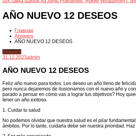
Доставка шаров на День Рождения: Яркие украшения с до
AÑO NUEVO 12 DESEOS
Главная
Answers
AÑO NUEVO 12 DESEOS
Answers
31.12.2023
admin
AÑO NUEVO 12 DESEOS
Feliz año nuevo para todos. Les deseo un año lleno de felicid
pero nunca dejaremos de ilusionarnos con el nuevo año y con
parado a pensar en cómo vas a lograr tus objetivos? Hoy qui
tener un año exitoso.
1. Cuidar tu salud
No podemos olvidar que nuestra salud es el pilar fundamental
ámbitos. Por lo tanto, cuidarla debe ser nuestra prioridad. Haz