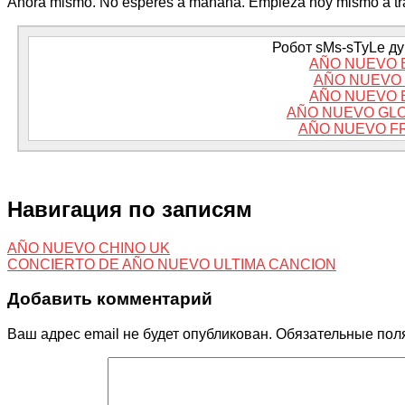
Ahora mismo. No esperes a mañana. Empieza hoy mismo a trab
Робот sMs-sTyLe дум
AÑO NUEVO 
AÑO NUEVO 
AÑO NUEVO 
AÑO NUEVO GLO
AÑO NUEVO F
Навигация по записям
AÑO NUEVO CHINO UK
CONCIERTO DE AÑO NUEVO ULTIMA CANCION
Добавить комментарий
Ваш адрес email не будет опубликован.
Обязательные пол