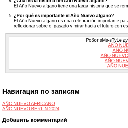
¿Cuál es la historia del Año Nuevo afgano?
El Año Nuevo afgano tiene una larga historia que se rem
¿Por qué es importante el Año Nuevo afgano?
El Año Nuevo afgano es una celebración importante par
reflexionar sobre el pasado y mirar hacia el futuro con 
Робот sMs-sTyLe дум
AÑO NU
AÑO N
AÑO NUEVO
AÑO NUEV
AÑO NUE
Навигация по записям
AÑO NUEVO AFRICANO
AÑO NUEVO BERLIN 2024
Добавить комментарий