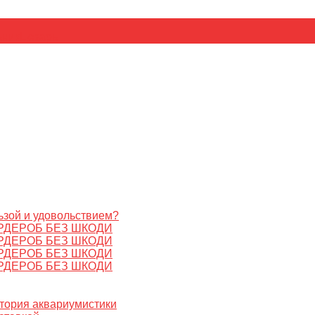
ьник
Цезарь
ьзой и удовольствием?
РДЕРОБ БЕЗ ШКОДИ
РДЕРОБ БЕЗ ШКОДИ
РДЕРОБ БЕЗ ШКОДИ
РДЕРОБ БЕЗ ШКОДИ
стория аквариумистики