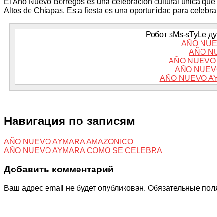
El Año Nuevo Borregos es una celebración cultural única que 
Altos de Chiapas. Esta fiesta es una oportunidad para celebrar 
Робот sMs-sTyLe дум
AÑO NUE
AÑO N
AÑO NUEVO 
AÑO NUEV
AÑO NUEVO A
Навигация по записям
AÑO NUEVO AYMARA AMAZONICO
AÑO NUEVO AYMARA COMO SE CELEBRA
Добавить комментарий
Ваш адрес email не будет опубликован.
Обязательные пол