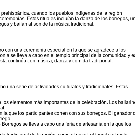
prehispánica, cuando los pueblos indígenas de la región
 ceremonias. Estos rituales incluían la danza de los borregos, u
egos y bailan al son de la música tradicional.
o con una ceremonia especial en la que se agradece a los
onia se lleva a cabo en el templo principal de la comunidad y e
esta continúa con música, danza y comida tradicional.
o una serie de actividades culturales y tradicionales. Estas
 los elementos más importantes de la celebración. Los bailarin
al.
 la que los participantes corren con sus borregos. El ganador 
rrego.
Borregos se lleva a cabo una feria de artesanía en la que los
a tradicional de la región, como el pozol, el tamal y el mole.