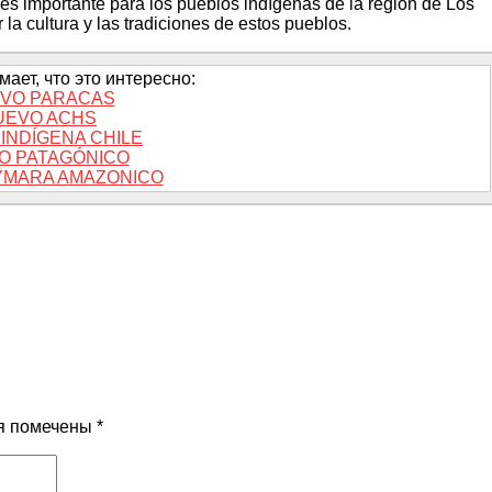
es importante para los pueblos indígenas de la región de Los
la cultura y las tradiciones de estos pueblos.
ает, что это интересно:
VO PARACAS
UEVO ACHS
INDÍGENA CHILE
O PATAGÓNICO
YMARA AMAZONICO
я помечены
*