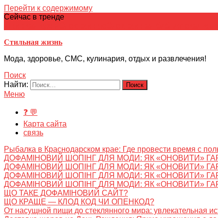
Перейти к содержимому
Сейчас в тренде
японская кухня
Электронное
Электронная библиотека
школ
Стильная жизнь
Мода, здоровье, СМС, кулинария, отдых и развлечения!
Поиск
Найти:
Меню
❓ 💬
Карта сайта
связь
Рыбалка в Краснодарском крае: Где провести время с пол
ДОФАМІНОВИЙ ШОПІНГ ДЛЯ МОДИ: ЯК «ОНОВИТИ» ГА
ДОФАМІНОВИЙ ШОПІНГ ДЛЯ МОДИ: ЯК «ОНОВИТИ» ГА
ДОФАМІНОВИЙ ШОПІНГ ДЛЯ МОДИ: ЯК «ОНОВИТИ» ГА
ДОФАМІНОВИЙ ШОПІНГ ДЛЯ МОДИ: ЯК «ОНОВИТИ» ГА
ЩО ТАКЕ ДОФАМІНОВИЙ САЙТ?
ЩО КРАЩЕ — КЛОД КОД ЧИ ОПЕНКОД?
От насущной пищи до стеклянного мира: увлекательная и