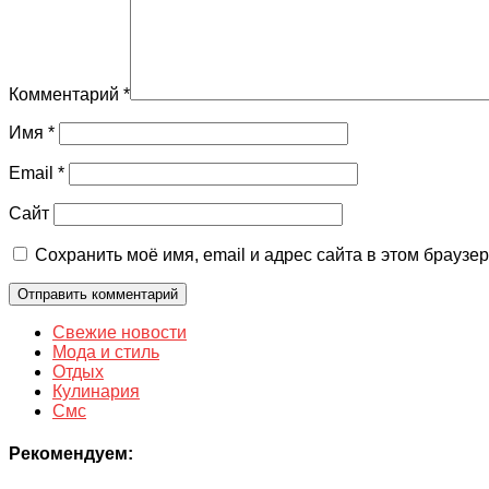
Комментарий
*
Имя
*
Email
*
Сайт
Сохранить моё имя, email и адрес сайта в этом брауз
Свежие новости
Мода и стиль
Отдых
Кулинария
Смс
Рекомендуем: