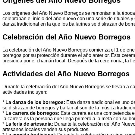
Orígenes del Año Nuevo Borregos
Los orígenes del Año Nuevo Borregos se remontan a la época 
celebraban el inicio del año nuevo con una serie de rituales y
danza tradicional en la que los bailarines se disfrazan de borr
Celebración del Año Nuevo Borregos
La celebración del Año Nuevo Borregos comienza el 1 de ener
borregos por su protección durante el año anterior. Esta cerem
presidida por el chamán local. Después de la ceremonia, la fi
Actividades del Año Nuevo Borregos
Durante la celebración del Año Nuevo Borregos se llevan a cab
actividades incluyen:
*
La danza de los borregos:
Esta danza tradicional es uno de
se disfrazan de borregos y bailan al son de la música tradicion
*
La carrera de borregos:
Esta carrera es una competencia en
la carrera es la persona que llega primero a la meta con su bo
*
La feria de artesanía:
Durante la celebración del Año Nuevo 
artesanos locales venden sus productos.
*
La comida tradicional:
Durante la celebración se sirve comid