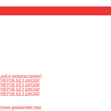
ьник
Цезарь
ьзой и удовольствием?
РДЕРОБ БЕЗ ШКОДИ
РДЕРОБ БЕЗ ШКОДИ
РДЕРОБ БЕЗ ШКОДИ
РДЕРОБ БЕЗ ШКОДИ
стория аквариумистики