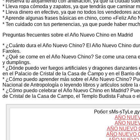
* Reserva tu alojamiento con antelación, ya que la ciudad sue
* Lleva ropa cómoda y zapatos, ya que tendrás que caminar 
* Lleva dinero en efectivo, ya que no todos los vendedores ace
* Aprende algunas frases básicas en chino, como «Feliz Añ
* Ten cuidado con tus pertenencias, ya que puede haber mucha
Preguntas frecuentes sobre el Año Nuevo Chino en Madrid
* ¿Cuánto dura el Año Nuevo Chino? El Año Nuevo Chino dura 
Faroles.
* ¿Qué se come en el Año Nuevo Chino? Se come una cena esp
y dumplings.
* ¿Dónde puedo ver fuegos artificiales y dragones danzantes 
en el Palacio de Cristal de la Casa de Campo y en el Barrio d
* ¿Cómo puedo aprender más sobre el Año Nuevo Chino? Pue
Nacional de Antropología o leyendo libros y artículos sobre la 
* ¿Cómo puedo celebrar el Año Nuevo Chino en Madrid? Puede
de Cristal de la Casa de Campo, el Templo Budista Fahua o el
Робот sMs-sTyLe дум
AÑO NUEV
AÑO NUEV
AÑO NUEVO 
AÑO NUEVO 
AÑO NUEVO 