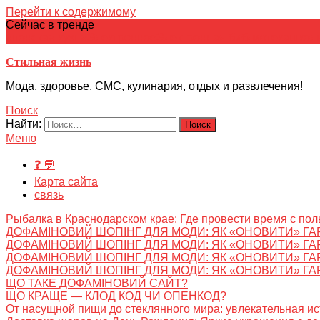
Перейти к содержимому
Сейчас в тренде
японская кухня
Электронное
Электронная библиотека
школ
Стильная жизнь
Мода, здоровье, СМС, кулинария, отдых и развлечения!
Поиск
Найти:
Меню
❓ 💬
Карта сайта
связь
Рыбалка в Краснодарском крае: Где провести время с пол
ДОФАМІНОВИЙ ШОПІНГ ДЛЯ МОДИ: ЯК «ОНОВИТИ» ГА
ДОФАМІНОВИЙ ШОПІНГ ДЛЯ МОДИ: ЯК «ОНОВИТИ» ГА
ДОФАМІНОВИЙ ШОПІНГ ДЛЯ МОДИ: ЯК «ОНОВИТИ» ГА
ДОФАМІНОВИЙ ШОПІНГ ДЛЯ МОДИ: ЯК «ОНОВИТИ» ГА
ЩО ТАКЕ ДОФАМІНОВИЙ САЙТ?
ЩО КРАЩЕ — КЛОД КОД ЧИ ОПЕНКОД?
От насущной пищи до стеклянного мира: увлекательная и