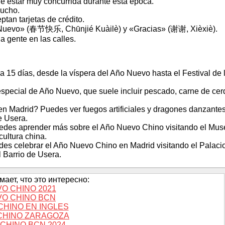
le estar muy concurrida durante esta época.
mucho.
ptan tarjetas de crédito.
o Nuevo» (春节快乐, Chūnjié Kuàilè) y «Gracias» (谢谢, Xièxiè).
 gente en las calles.
15 días, desde la víspera del Año Nuevo hasta el Festival de 
ecial de Año Nuevo, que suele incluir pescado, carne de cer
en Madrid? Puedes ver fuegos artificiales y dragones danzante
e Usera.
des aprender más sobre el Año Nuevo Chino visitando el Mus
cultura china.
s celebrar el Año Nuevo Chino en Madrid visitando el Palaci
 Barrio de Usera.
ает, что это интересно:
O CHINO 2021
O CHINO BCN
CHINO EN INGLES
CHINO ZARAGOZA
CHINO BCN 2024