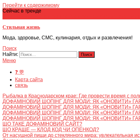
Перейти к содержимому
Сейчас в тренде
японская кухня
Электронное
Электронная библиотека
школ
Стильная жизнь
Мода, здоровье, СМС, кулинария, отдых и развлечения!
Поиск
Найти:
Меню
❓ 💬
Карта сайта
связь
Рыбалка в Краснодарском крае: Где провести время с пол
ДОФАМІНОВИЙ ШОПІНГ ДЛЯ МОДИ: ЯК «ОНОВИТИ» ГА
ДОФАМІНОВИЙ ШОПІНГ ДЛЯ МОДИ: ЯК «ОНОВИТИ» ГА
ДОФАМІНОВИЙ ШОПІНГ ДЛЯ МОДИ: ЯК «ОНОВИТИ» ГА
ДОФАМІНОВИЙ ШОПІНГ ДЛЯ МОДИ: ЯК «ОНОВИТИ» ГА
ЩО ТАКЕ ДОФАМІНОВИЙ САЙТ?
ЩО КРАЩЕ — КЛОД КОД ЧИ ОПЕНКОД?
От насущной пищи до стеклянного мира: увлекательная и