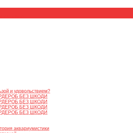
ьник
Цезарь
ьзой и удовольствием?
РДЕРОБ БЕЗ ШКОДИ
РДЕРОБ БЕЗ ШКОДИ
РДЕРОБ БЕЗ ШКОДИ
РДЕРОБ БЕЗ ШКОДИ
стория аквариумистики