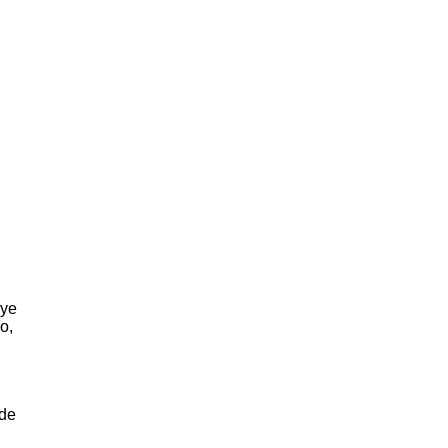
uye
o,
 de