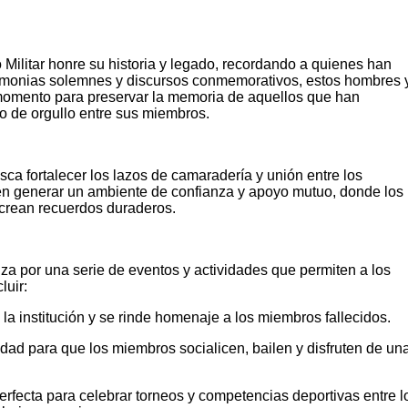
Militar honre su historia y legado, recordando a quienes han
remonias solemnes y discursos conmemorativos, estos hombres 
momento para preservar la memoria de aquellos que han
tido de orgullo entre sus miembros.
sca fortalecer los lazos de camaradería y unión entre los
en generar un ambiente de confianza y apoyo mutuo, donde los
crean recuerdos duraderos.
iza por una serie de eventos y actividades que permiten a los
luir:
institución y se rinde homenaje a los miembros fallecidos.
dad para que los miembros socialicen, bailen y disfruten de un
fecta para celebrar torneos y competencias deportivas entre l