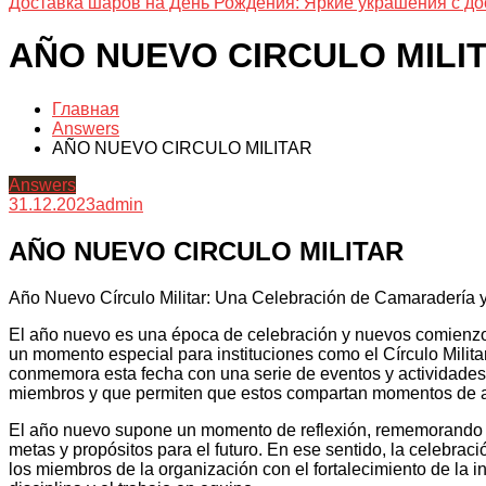
Доставка шаров на День Рождения: Яркие украшения с до
AÑO NUEVO CIRCULO MILI
Главная
Answers
AÑO NUEVO CIRCULO MILITAR
Answers
31.12.2023
admin
AÑO NUEVO CIRCULO MILITAR
Año Nuevo Círculo Militar: Una Celebración de Camaradería y
El año nuevo es una época de celebración y nuevos comienzos n
un momento especial para instituciones como el Círculo Militar.
conmemora esta fecha con una serie de eventos y actividades 
miembros y que permiten que estos compartan momentos de al
El año nuevo supone un momento de reflexión, rememorando lo
metas y propósitos para el futuro. En ese sentido, la celebrac
los miembros de la organización con el fortalecimiento de la in