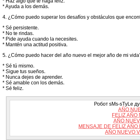
* Haz algo que te haga feliz.
* Ayuda a los demás.
4. ¿Cómo puedo superar los desafíos y obstáculos que encont
* Sé persistente.
* No te rindas.
* Pide ayuda cuando la necesites.
* Mantén una actitud positiva.
5. ¿Cómo puedo hacer del año nuevo el mejor año de mi vida
* Sé tú mismo.
* Sigue tus sueños.
* Nunca dejes de aprender.
* Sé amable con los demás.
* Sé feliz.
Робот sMs-sTyLe дум
AÑO NU
FELIZ AÑO
AÑO NUEV
MENSAJE DE FELIZ AÑO
AÑO NUEVO V