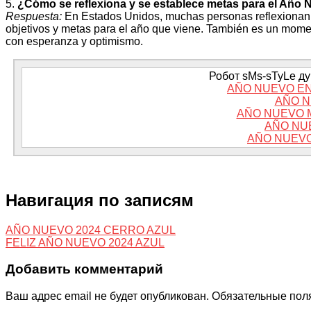
5.
¿Cómo se reflexiona y se establece metas para el Año
Respuesta:
En Estados Unidos, muchas personas reflexionan s
objetivos y metas para el año que viene. También es un momento
con esperanza y optimismo.
Робот sMs-sTyLe дум
AÑO NUEVO EN
AÑO N
AÑO NUEVO 
AÑO NU
AÑO NUEVO
Навигация по записям
AÑO NUEVO 2024 CERRO AZUL
FELIZ AÑO NUEVO 2024 AZUL
Добавить комментарий
Ваш адрес email не будет опубликован.
Обязательные пол