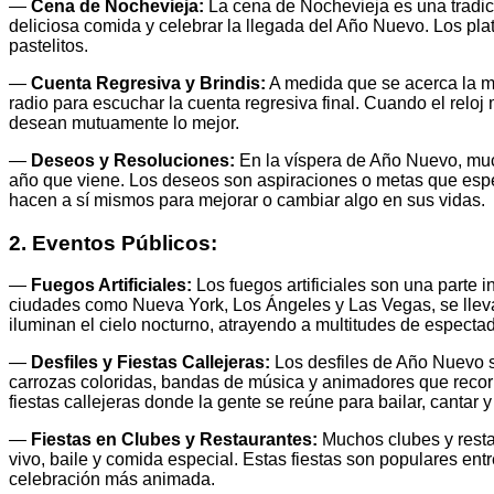
—
Cena de Nochevieja:
La cena de Nochevieja es una tradic
deliciosa comida y celebrar la llegada del Año Nuevo. Los pla
pastelitos.
—
Cuenta Regresiva y Brindis:
A medida que se acerca la me
radio para escuchar la cuenta regresiva final. Cuando el reloj
desean mutuamente lo mejor.
—
Deseos y Resoluciones:
En la víspera de Año Nuevo, muc
año que viene. Los deseos son aspiraciones o metas que espe
hacen a sí mismos para mejorar o cambiar algo en sus vidas.
2. Eventos Públicos:
—
Fuegos Artificiales:
Los fuegos artificiales son una parte
ciudades como Nueva York, Los Ángeles y Las Vegas, se lleva
iluminan el cielo nocturno, atrayendo a multitudes de especta
—
Desfiles y Fiestas Callejeras:
Los desfiles de Año Nuevo s
carrozas coloridas, bandas de música y animadores que recorr
fiestas callejeras donde la gente se reúne para bailar, cantar y
—
Fiestas en Clubes y Restaurantes:
Muchos clubes y resta
vivo, baile y comida especial. Estas fiestas son populares en
celebración más animada.