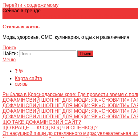
Перейти к содержимому
Сейчас в тренде
японская кухня
Электронное
Электронная библиотека
школ
Стильная жизнь
Мода, здоровье, СМС, кулинария, отдых и развлечения!
Поиск
Найти:
Меню
❓ 💬
Карта сайта
связь
Рыбалка в Краснодарском крае: Где провести время с пол
ДОФАМІНОВИЙ ШОПІНГ ДЛЯ МОДИ: ЯК «ОНОВИТИ» ГА
ДОФАМІНОВИЙ ШОПІНГ ДЛЯ МОДИ: ЯК «ОНОВИТИ» ГА
ДОФАМІНОВИЙ ШОПІНГ ДЛЯ МОДИ: ЯК «ОНОВИТИ» ГА
ДОФАМІНОВИЙ ШОПІНГ ДЛЯ МОДИ: ЯК «ОНОВИТИ» ГА
ЩО ТАКЕ ДОФАМІНОВИЙ САЙТ?
ЩО КРАЩЕ — КЛОД КОД ЧИ ОПЕНКОД?
От насущной пищи до стеклянного мира: увлекательная и