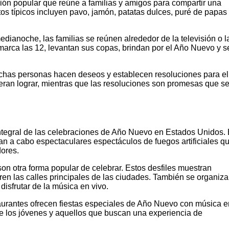
ión popular que reúne a familias y amigos para compartir una
tos típicos incluyen pavo, jamón, patatas dulces, puré de papas
dianoche, las familias se reúnen alrededor de la televisión o l
 marca las 12, levantan sus copas, brindan por el Año Nuevo y s
has personas hacen deseos y establecen resoluciones para el
ran lograr, mientras que las resoluciones son promesas que s
 integral de las celebraciones de Año Nuevo en Estados Unidos.
n a cabo espectaculares espectáculos de fuegos artificiales q
dores.
on otra forma popular de celebrar. Estos desfiles muestran
en las calles principales de las ciudades. También se organiz
 disfrutar de la música en vivo.
urantes ofrecen fiestas especiales de Año Nuevo con música e
tre los jóvenes y aquellos que buscan una experiencia de