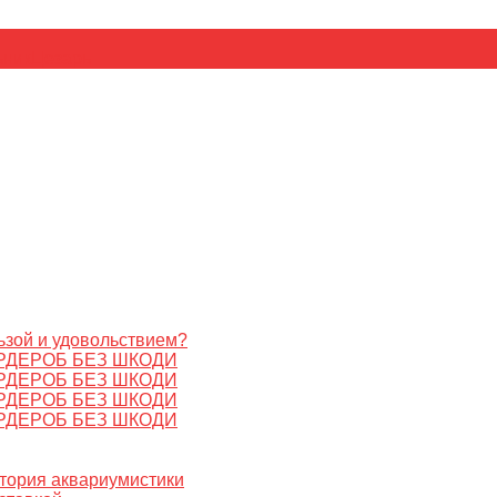
ьник
Цезарь
ьзой и удовольствием?
РДЕРОБ БЕЗ ШКОДИ
РДЕРОБ БЕЗ ШКОДИ
РДЕРОБ БЕЗ ШКОДИ
РДЕРОБ БЕЗ ШКОДИ
стория аквариумистики