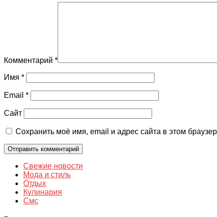
Комментарий
*
Имя
*
Email
*
Сайт
Сохранить моё имя, email и адрес сайта в этом брауз
Свежие новости
Мода и стиль
Отдых
Кулинария
Смс