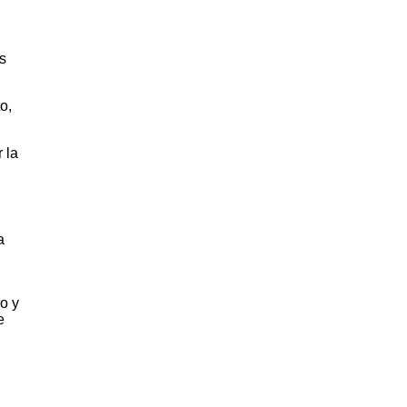
s
o,
 la
a
o y
e