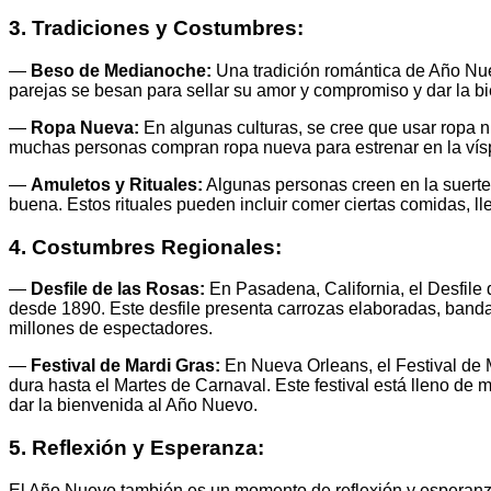
3. Tradiciones y Costumbres:
—
Beso de Medianoche:
Una tradición romántica de Año Nue
parejas se besan para sellar su amor y compromiso y dar la b
—
Ropa Nueva:
En algunas culturas, se cree que usar ropa n
muchas personas compran ropa nueva para estrenar en la ví
—
Amuletos y Rituales:
Algunas personas creen en la suerte y
buena. Estos rituales pueden incluir comer ciertas comidas, ll
4. Costumbres Regionales:
—
Desfile de las Rosas:
En Pasadena, California, el Desfile
desde 1890. Este desfile presenta carrozas elaboradas, banda
millones de espectadores.
—
Festival de Mardi Gras:
En Nueva Orleans, el Festival de 
dura hasta el Martes de Carnaval. Este festival está lleno de mú
dar la bienvenida al Año Nuevo.
5. Reflexión y Esperanza:
El Año Nuevo también es un momento de reflexión y esperanza