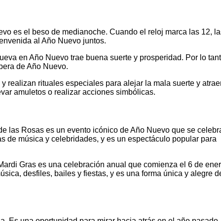
vo es el beso de medianoche. Cuando el reloj marca las 12, la
ienvenida al Año Nuevo juntos.
ueva en Año Nuevo trae buena suerte y prosperidad. Por lo tant
spera de Año Nuevo.
 realizan rituales especiales para alejar la mala suerte y atraer
evar amuletos o realizar acciones simbólicas.
 de las Rosas es un evento icónico de Año Nuevo que se celebr
s de música y celebridades, y es un espectáculo popular para
Mardi Gras es una celebración anual que comienza el 6 de ener
sica, desfiles, bailes y fiestas, y es una forma única y alegre d
. Es una oportunidad para mirar hacia atrás en el año pasado,