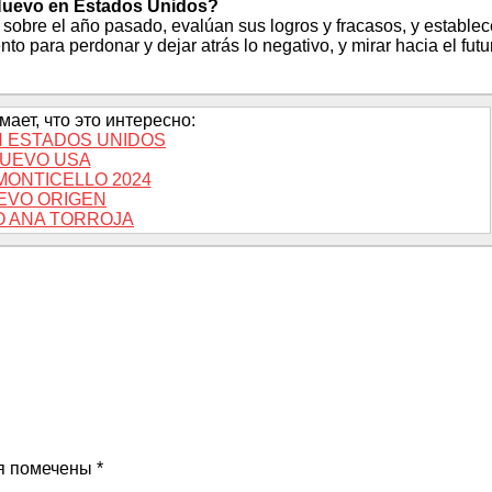
 Nuevo en Estados Unidos?
obre el año pasado, evalúan sus logros y fracasos, y estable
 para perdonar y dejar atrás lo negativo, y mirar hacia el futu
ает, что это интересно:
 ESTADOS UNIDOS
UEVO USA
MONTICELLO 2024
EVO ORIGEN
 ANA TORROJA
я помечены
*