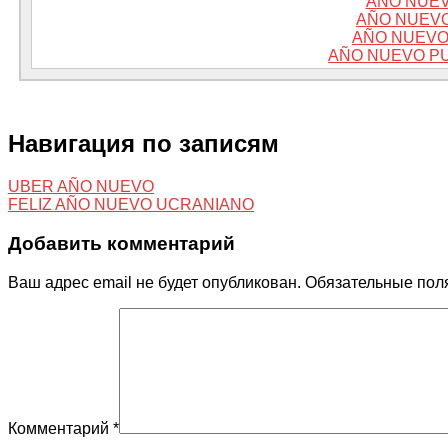
AÑO NUEV
AÑO NUEV
AÑO NUEVO
AÑO NUEVO PU
Навигация по записям
UBER AÑO NUEVO
FELIZ AÑO NUEVO UCRANIANO
Добавить комментарий
Ваш адрес email не будет опубликован.
Обязательные пол
Комментарий
*