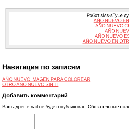
Робот sMs-sTyLe дум
AÑO NUEVO EN
AÑO NUEVO C
AÑO NUEV
AÑO NUEVO E
AÑO NUEVO EN OTR
Навигация по записям
AÑO NUEVO IMAGEN PARA COLOREAR
OTRO AÑO NUEVO SIN TI
Добавить комментарий
Ваш адрес email не будет опубликован.
Обязательные пол