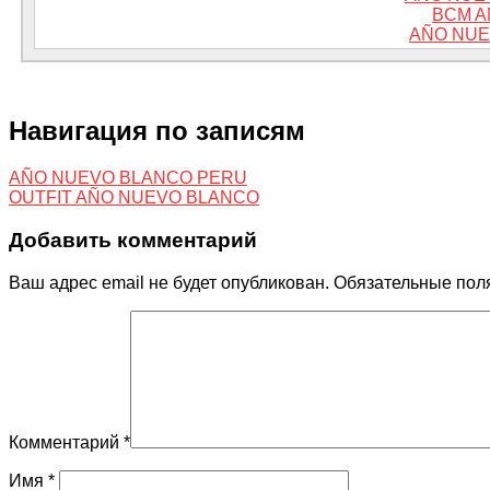
BCM A
AÑO NUE
Навигация по записям
AÑO NUEVO BLANCO PERU
OUTFIT AÑO NUEVO BLANCO
Добавить комментарий
Ваш адрес email не будет опубликован.
Обязательные пол
Комментарий
*
Имя
*