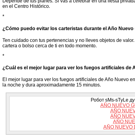
Depende de tus planes. Si vas a celebrar en una fiesta privad
en el Centro Histórico.
*
¿Cómo puedo evitar los carteristas durante el Año Nuevo
Ten cuidado con tus pertenencias y no lleves objetos de valor.
cartera o bolso cerca de ti en todo momento.
*
¿Cuál es el mejor lugar para ver los fuegos artificiales d
El mejor lugar para ver los fuegos artificiales de Año Nuevo 
la noche y dura aproximadamente 15 minutos.
Робот sMs-sTyLe дум
AÑO NUEVO G
AÑO NUEV
AÑO NUEV
AÑO NUE
AÑO NUEVO 