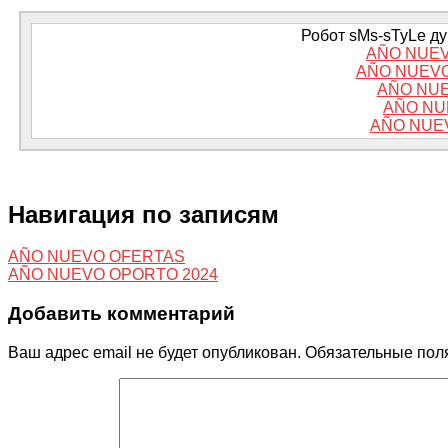
Робот sMs-sTyLe дум
AÑO NUEV
AÑO NUEVO
AÑO NUE
AÑO NU
AÑO NUE
Навигация по записям
AÑO NUEVO OFERTAS
AÑO NUEVO OPORTO 2024
Добавить комментарий
Ваш адрес email не будет опубликован.
Обязательные пол