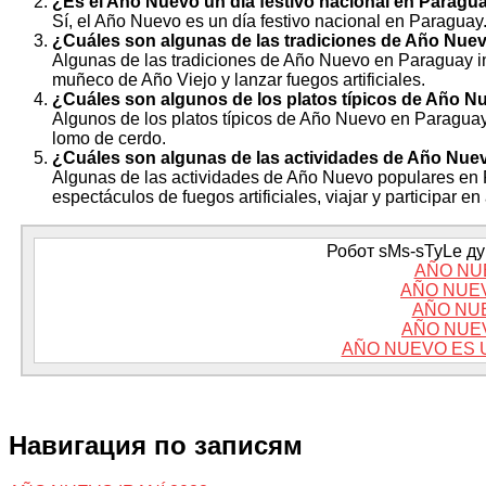
¿Es el Año Nuevo un día festivo nacional en Paragu
Sí, el Año Nuevo es un día festivo nacional en Paraguay
¿Cuáles son algunas de las tradiciones de Año Nue
Algunas de las tradiciones de Año Nuevo en Paraguay i
muñeco de Año Viejo y lanzar fuegos artificiales.
¿Cuáles son algunos de los platos típicos de Año 
Algunos de los platos típicos de Año Nuevo en Paraguay
lomo de cerdo.
¿Cuáles son algunas de las actividades de Año Nue
Algunas de las actividades de Año Nuevo populares en Par
espectáculos de fuegos artificiales, viajar y participar en
Робот sMs-sTyLe дум
AÑO NU
AÑO NUE
AÑO NU
AÑO NUE
AÑO NUEVO ES U
Навигация по записям