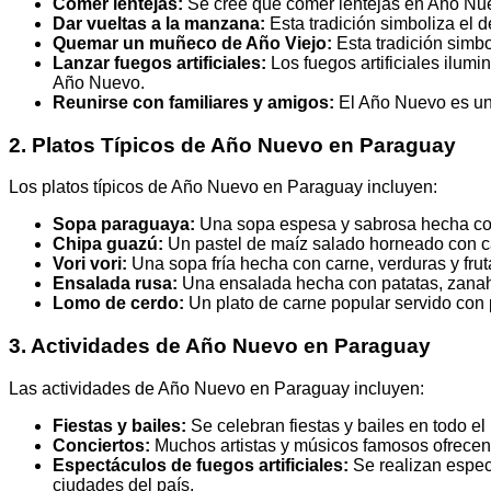
Comer lentejas:
Se cree que comer lentejas en Año Nue
Dar vueltas a la manzana:
Esta tradición simboliza el de
Quemar un muñeco de Año Viejo:
Esta tradición simbo
Lanzar fuegos artificiales:
Los fuegos artificiales ilumi
Año Nuevo.
Reunirse con familiares y amigos:
El Año Nuevo es un 
2. Platos Típicos de Año Nuevo en Paraguay
Los platos típicos de Año Nuevo en Paraguay incluyen:
Sopa paraguaya:
Una sopa espesa y sabrosa hecha con
Chipa guazú:
Un pastel de maíz salado horneado con c
Vori vori:
Una sopa fría hecha con carne, verduras y frut
Ensalada rusa:
Una ensalada hecha con patatas, zanaho
Lomo de cerdo:
Un plato de carne popular servido con 
3. Actividades de Año Nuevo en Paraguay
Las actividades de Año Nuevo en Paraguay incluyen:
Fiestas y bailes:
Se celebran fiestas y bailes en todo el
Conciertos:
Muchos artistas y músicos famosos ofrecen
Espectáculos de fuegos artificiales:
Se realizan espect
ciudades del país.