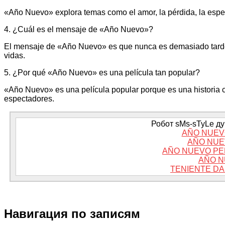
«Año Nuevo» explora temas como el amor, la pérdida, la espe
4. ¿Cuál es el mensaje de «Año Nuevo»?
El mensaje de «Año Nuevo» es que nunca es demasiado tarde pa
vidas.
5. ¿Por qué «Año Nuevo» es una película tan popular?
«Año Nuevo» es una película popular porque es una historia 
espectadores.
Робот sMs-sTyLe дум
AÑO NUEV
AÑO NUE
AÑO NUEVO PE
AÑO N
TENIENTE D
Навигация по записям