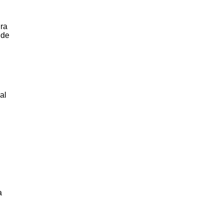
ra
 de
al
a