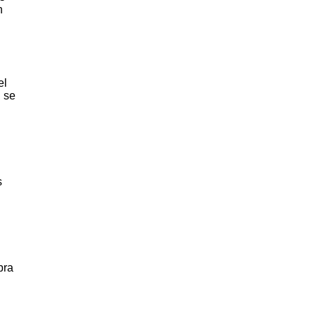
n
el
, se
s
bra