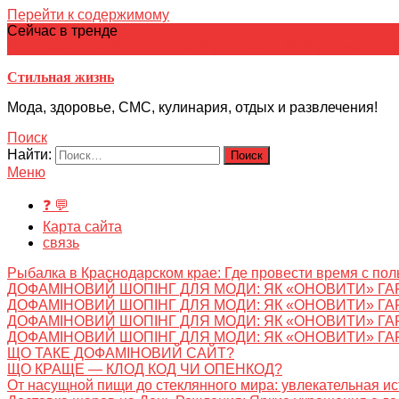
Перейти к содержимому
Сейчас в тренде
японская кухня
Электронное
Электронная библиотека
школ
Стильная жизнь
Мода, здоровье, СМС, кулинария, отдых и развлечения!
Поиск
Найти:
Меню
❓ 💬
Карта сайта
связь
Рыбалка в Краснодарском крае: Где провести время с пол
ДОФАМІНОВИЙ ШОПІНГ ДЛЯ МОДИ: ЯК «ОНОВИТИ» ГА
ДОФАМІНОВИЙ ШОПІНГ ДЛЯ МОДИ: ЯК «ОНОВИТИ» ГА
ДОФАМІНОВИЙ ШОПІНГ ДЛЯ МОДИ: ЯК «ОНОВИТИ» ГА
ДОФАМІНОВИЙ ШОПІНГ ДЛЯ МОДИ: ЯК «ОНОВИТИ» ГА
ЩО ТАКЕ ДОФАМІНОВИЙ САЙТ?
ЩО КРАЩЕ — КЛОД КОД ЧИ ОПЕНКОД?
От насущной пищи до стеклянного мира: увлекательная и