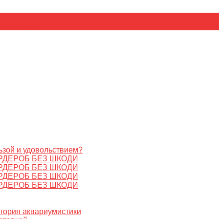
ьник
Цезарь
ьзой и удовольствием?
РДЕРОБ БЕЗ ШКОДИ
РДЕРОБ БЕЗ ШКОДИ
РДЕРОБ БЕЗ ШКОДИ
РДЕРОБ БЕЗ ШКОДИ
стория аквариумистики