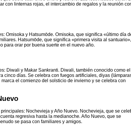
r con linternas rojas, el intercambio de regalos y la reunión co
es: Omisoka y Hatsumōde. Omisoka, que significa «último día d
miliares. Hatsumōde, que significa «primera visita al santuario»
plo para orar por buena suerte en el nuevo año.
les: Diwali y Makar Sankranti. Diwali, también conocido como el
a cinco días. Se celebra con fuegos artificiales, diyas (lámpara
 marca el comienzo del solsticio de invierno y se celebra con
 Nuevo
principales: Nochevieja y Año Nuevo. Nochevieja, que se cele
s y cuenta regresiva hasta la medianoche. Año Nuevo, que se
 menudo se pasa con familiares y amigos.