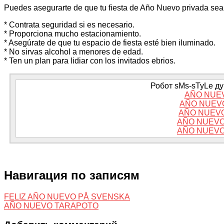
Puedes asegurarte de que tu fiesta de Año Nuevo privada sea
* Contrata seguridad si es necesario.
* Proporciona mucho estacionamiento.
* Asegúrate de que tu espacio de fiesta esté bien iluminado.
* No sirvas alcohol a menores de edad.
* Ten un plan para lidiar con los invitados ebrios.
Робот sMs-sTyLe дум
AÑO NUEV
AÑO NUEVO
AÑO NUEVO
AÑO NUEVO
AÑO NUEVO
Навигация по записям
FELIZ AÑO NUEVO PÅ SVENSKA
AÑO NUEVO TARAPOTO