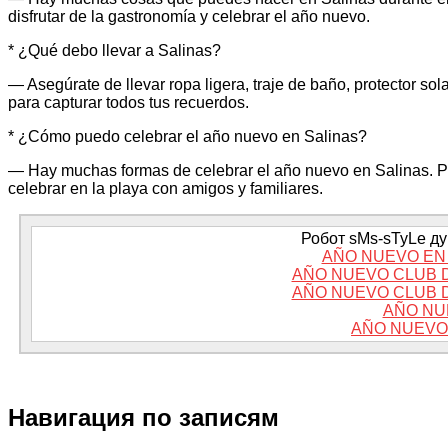
disfrutar de la gastronomía y celebrar el año nuevo.
* ¿Qué debo llevar a Salinas?
— Asegúrate de llevar ropa ligera, traje de baño, protector s
para capturar todos tus recuerdos.
* ¿Cómo puedo celebrar el año nuevo en Salinas?
— Hay muchas formas de celebrar el año nuevo en Salinas. Pue
celebrar en la playa con amigos y familiares.
Робот sMs-sTyLe дум
AÑO NUEVO EN
AÑO NUEVO CLUB 
AÑO NUEVO CLUB 
AÑO NU
AÑO NUEVO
Навигация по записям