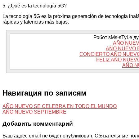
5. ¿Qué es la tecnología 5G?
La tecnología 5G es la próxima generación de tecnología ina
rápidas y latencias más bajas.
Робот sMs-sTyLe дум
AÑO NUEV
AÑO NUEVO 
CONCIERTO AÑO NUEVO
FELIZ AÑO NUEV
AÑO N
Навигация по записям
AÑO NUEVO SE CELEBRA EN TODO EL MUNDO
AÑO NUEVO SEPTIEMBRE
Добавить комментарий
Ваш адрес email не будет опубликован.
Обязательные пол