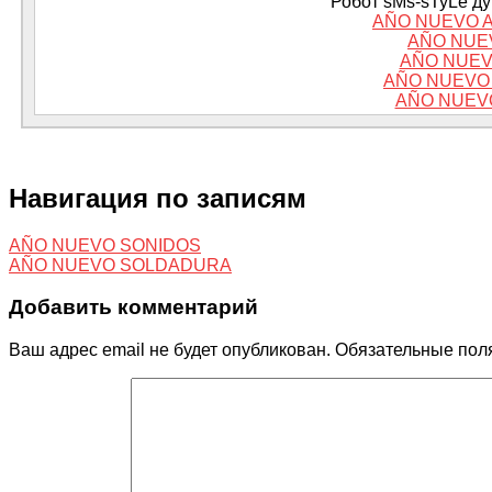
Робот sMs-sTyLe дум
AÑO NUEVO A
AÑO NUE
AÑO NUEV
AÑO NUEVO
AÑO NUEV
Навигация по записям
AÑO NUEVO SONIDOS
AÑO NUEVO SOLDADURA
Добавить комментарий
Ваш адрес email не будет опубликован.
Обязательные пол