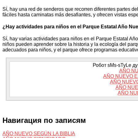
Sí, hay una red de senderos que recorren diferentes partes 
fáciles hasta caminatas más desafiantes, y ofrecen vistas espec
¿Hay actividades para niños en el Parque Estatal Año Nu
Sí, hay varias actividades para niños en el Parque Estatal Añ
niños pueden aprender sobre la historia y la ecología del par
adecuados para niños, y el parque ofrece programas educativo
Робот sMs-sTyLe дум
AÑO NU
AÑO NUEVO E
AÑO NUEVO
AÑO NUE
AÑO NU
Навигация по записям
AÑO NUEVO SEGÚN LA BIBLIA