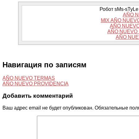
Робот sMs-sTyLe 
AÑO N
MIX AÑO NUEVO
AÑO NUEVO
AÑO NUEVO
AÑO NUE
Навигация по записям
AÑO NUEVO TERMAS
AÑO NUEVO PROVIDENCIA
Добавить комментарий
Ваш адрес email не будет опубликован.
Обязательные пол