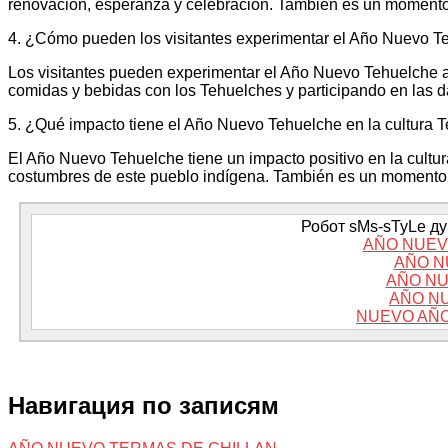
renovación, esperanza y celebración. También es un momento 
4. ¿Cómo pueden los visitantes experimentar el Año Nuevo T
Los visitantes pueden experimentar el Año Nuevo Tehuelche as
comidas y bebidas con los Tehuelches y participando en las d
5. ¿Qué impacto tiene el Año Nuevo Tehuelche en la cultura 
El Año Nuevo Tehuelche tiene un impacto positivo en la cultu
costumbres de este pueblo indígena. También es un momento p
Робот sMs-sTyLe дум
AÑO NUEV
AÑO N
AÑO NU
AÑO N
NUEVO AÑO
Навигация по записям