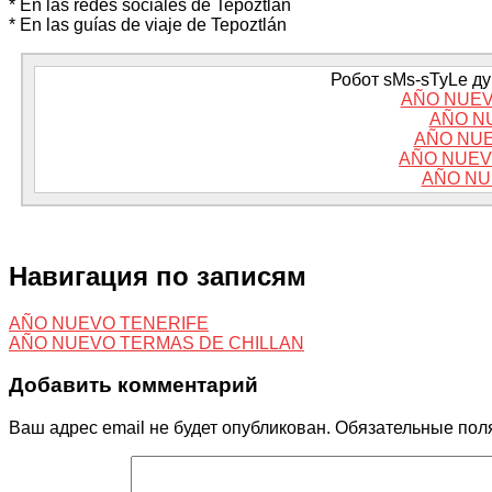
* En las redes sociales de Tepoztlán
* En las guías de viaje de Tepoztlán
Робот sMs-sTyLe дум
AÑO NUEV
AÑO N
AÑO NUE
AÑO NUEV
AÑO NU
Навигация по записям
AÑO NUEVO TENERIFE
AÑO NUEVO TERMAS DE CHILLAN
Добавить комментарий
Ваш адрес email не будет опубликован.
Обязательные пол