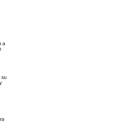
,
o a
n
a su
y
ra