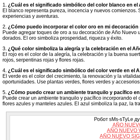
1.
¿Cuál es el significado simbólico del color blanco en e
El blanco representa pureza, inocencia y nuevos comienzos. Si
experiencias y aventuras.
2.
¿Cómo puedo incorporar el color oro en mi decoració
Puede agregar toques de oro a su decoración de Año Nuevo 
dorados. El oro simboliza prosperidad, riqueza y éxito.
3.
¿Qué color simboliza la alegría y la celebración en el 
El rojo es el color de la alegría, la celebración y la buena su
rojos, serpentinas rojas y flores rojas.
4.
¿Cuál es el significado simbólico del color verde en el
El verde es el color del crecimiento, la renovación y la vitali
oportunidades. Use plantas verdes, flores verdes y accesorio
5.
¿Cómo puedo crear un ambiente tranquilo y pacífico e
Puede crear un ambiente tranquilo y pacífico incorporando el
flores azules y manteles azules. El azul simboliza la paz, la tr
Робот sMs-sTyLe дум
AÑO NUEV
AÑO NUEVO 
AÑO NUEVO SI