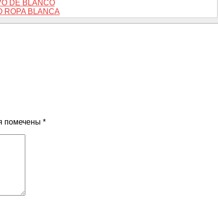
O DE BLANCO
 ROPA BLANCA
я помечены
*