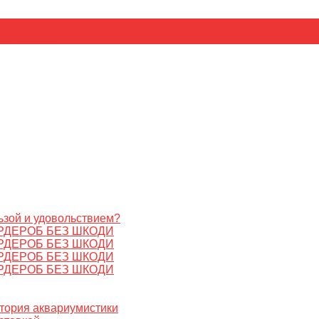
ьник
Цезарь
ьзой и удовольствием?
РДЕРОБ БЕЗ ШКОДИ
РДЕРОБ БЕЗ ШКОДИ
РДЕРОБ БЕЗ ШКОДИ
РДЕРОБ БЕЗ ШКОДИ
стория аквариумистики