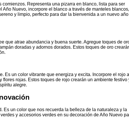
os comienzos. Representa una pizarra en blanco, lista para ser
el Año Nuevo, incorpore el blanco a través de manteles blancos
ereno y limpio, perfecto para dar la bienvenida a un nuevo año
e cree que atrae abundancia y buena suerte. Agregue toques de or
ampán doradas y adornos dorados. Estos toques de oro creará
ón.
te. Es un color vibrante que energiza y excita. Incorpore el rojo 
flores rojas. Estos toques de rojo crearán un ambiente festivo 
píritu alegre.
enovación
ad. Es un color que nos recuerda la belleza de la naturaleza y la
 verdes y accesorios verdes en su decoración de Año Nuevo pa