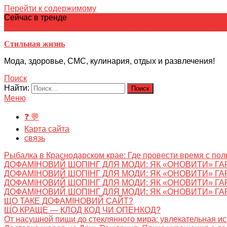
Перейти к содержимому
Сейчас в тренде
японская кухня
Электронное
Электронная библиотека
школ
Стильная жизнь
Мода, здоровье, СМС, кулинария, отдых и развлечения!
Поиск
Найти:
Меню
❓ 💬
Карта сайта
связь
Рыбалка в Краснодарском крае: Где провести время с пол
ДОФАМІНОВИЙ ШОПІНГ ДЛЯ МОДИ: ЯК «ОНОВИТИ» ГА
ДОФАМІНОВИЙ ШОПІНГ ДЛЯ МОДИ: ЯК «ОНОВИТИ» ГА
ДОФАМІНОВИЙ ШОПІНГ ДЛЯ МОДИ: ЯК «ОНОВИТИ» ГА
ДОФАМІНОВИЙ ШОПІНГ ДЛЯ МОДИ: ЯК «ОНОВИТИ» ГА
ЩО ТАКЕ ДОФАМІНОВИЙ САЙТ?
ЩО КРАЩЕ — КЛОД КОД ЧИ ОПЕНКОД?
От насущной пищи до стеклянного мира: увлекательная и