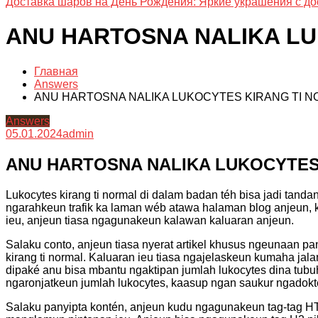
Доставка шаров на День Рождения: Яркие украшения с до
ANU HARTOSNA NALIKA LU
Главная
Answers
ANU HARTOSNA NALIKA LUKOCYTES KIRANG TI 
Answers
05.01.2024
admin
ANU HARTOSNA NALIKA LUKOCYTES
Lukocytes kirang ti normal di dalam badan téh bisa jadi tan
ngarahkeun trafik ka laman wéb atawa halaman blog anjeun,
ieu, anjeun tiasa ngagunakeun kalawan kaluaran anjeun.
Salaku conto, anjeun tiasa nyerat artikel khusus ngeunaan pa
kirang ti normal. Kaluaran ieu tiasa ngajelaskeun kumaha jala
dipaké anu bisa mbantu ngaktipan jumlah lukocytes dina tubu
ngaronjatkeun jumlah lukocytes, kaasup ngan saukur ngadok
Salaku panyipta kontén, anjeun kudu ngagunakeun tag-tag 