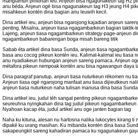
manglamun pintonan ieu. Anjeun bisa ngagunakeun tag H2 pik
anu béda. Anjeun ogé bisa ngagunakeun tag H3 jeung H4 pi
misahkeun kontén dina bagian anu leuwih kecil.
Dina artikel ieu, anjeun bisa ngarojong kajadian anjeun sa
penting. Misalna, anjeun tiasa ngagambarkeun bagian taktik-te
Lajeng, anjeun tiasa ngagambarkeun strategy-page-anjeun di
ngagambarkeun babarengan boga misah bareng titik
Sabab éta artikel dina basa Sunda, anjeun tiasa ngagambark
basa anu cocog pikeun kontén ieu. Kalimat-kalimat ieu tias
anu nyadiakeun hubungan anjeun sareng pamaca. Anjeun ogé 
métafora pikeun nempoak kontén anu bisa ngawangun daya ta
Dina paragraf panutup, anjeun tiasa nuturkeun rékomen nu tia
Anjeun tiasa ogé ngarojong manfaat anu tiasa dijieutkeun nalik
anjeun tiasa nuturkeun naha tulisan manusa dina basa Sunda 
Dina artikel ieu, judul téh sangat penting pikeun ngagambar
seureuhna nyingkahan dina tag judul pikeun ngagambarkeun
Nyahoan kacap éta, judul artikel anu oge janten bagian tag
Naha ku kituna, alesan nu hartosna nalika lukocytes kirang ti
dipaké ku urang masihan. Ku mibanda kontén dina basa Sun
sakapeungkit sareng kahadiran pamaca ku ngagunakeun gaya