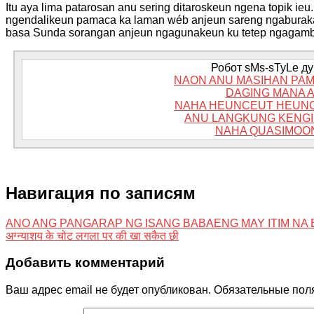
Itu aya lima patarosan anu sering ditaroskeun ngena topik i
ngendalikeun pamaca ka laman wéb anjeun sareng ngaburakara
basa Sunda sorangan anjeun ngagunakeun ku tetep ngagambar
Робот sMs-sTyLe дум
NAON ANU MASIHAN PAM
DAGING MANA 
NAHA HEUNCEUT HEUNC
ANU LANGKUNG KENGI
NAHA QUASIMOO
Навигация по записям
ANO ANG PANGARAP NG ISANG BABAENG MAY ITIM NA
अग्न्याशय के चोट लगला पर की खा सकैत छी
Добавить комментарий
Ваш адрес email не будет опубликован.
Обязательные пол