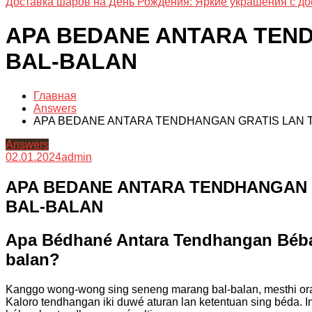
Доставка шаров на День Рождения: Яркие украшения с до
APA BEDANE ANTARA TEND
BAL-BALAN
Главная
Answers
APA BEDANE ANTARA TENDHANGAN GRATIS LAN 
Answers
02.01.2024
admin
APA BEDANE ANTARA TENDHANGAN 
BAL-BALAN
Apa Bédhané Antara Tendhangan Béba
balan?
Kanggo wong-wong sing seneng marang bal-balan, mesthi ora 
Kaloro tendhangan iki duwé aturan lan ketentuan sing béda. I