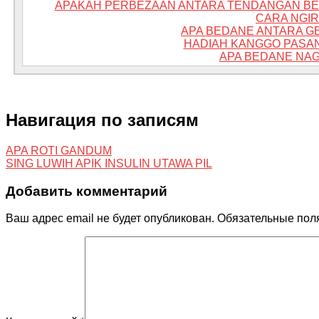
APAKAH PERBEZAAN ANTARA TENDANGAN BE
CARA NGIR
APA BEDANE ANTARA G
HADIAH KANGGO PASA
APA BEDANE NAG
Навигация по записям
APA ROTI GANDUM
SING LUWIH APIK INSULIN UTAWA PIL
Добавить комментарий
Ваш адрес email не будет опубликован.
Обязательные пол