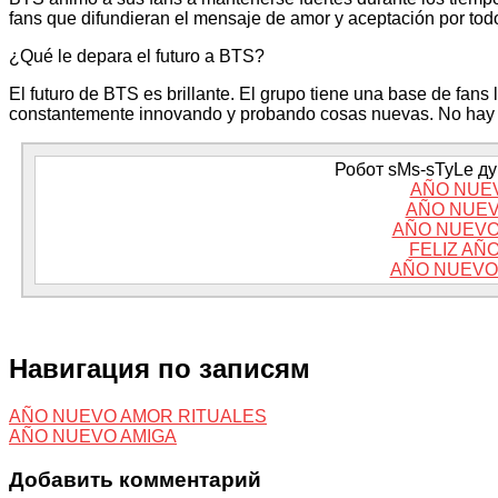
fans que difundieran el mensaje de amor y aceptación por tod
¿Qué le depara el futuro a BTS?
El futuro de BTS es brillante. El grupo tiene una base de fans 
constantemente innovando y probando cosas nuevas. No hay d
Робот sMs-sTyLe дум
AÑO NUEV
AÑO NUEV
AÑO NUEVO
FELIZ AÑ
AÑO NUEVO 
Навигация по записям
AÑO NUEVO AMOR RITUALES
AÑO NUEVO AMIGA
Добавить комментарий