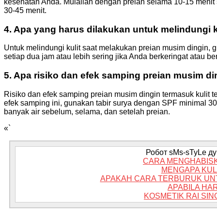
kesehatan Anda. Mulailah dengan preian selama 10-15 menit s
30-45 menit.
4. Apa yang harus dilakukan untuk melindungi 
Untuk melindungi kulit saat melakukan preian musim dingin,
setiap dua jam atau lebih sering jika Anda berkeringat atau b
5. Apa risiko dan efek samping preian musim di
Risiko dan efek samping preian musim dingin termasuk kulit te
efek samping ini, gunakan tabir surya dengan SPF minimal 30
banyak air sebelum, selama, dan setelah preian.
«`
Робот sMs-sTyLe дум
CARA MENGHABISK
MENGAPA KULI
APAKAH CARA TERBURUK UNT
APABILA HA
KOSMETIK RAI SI