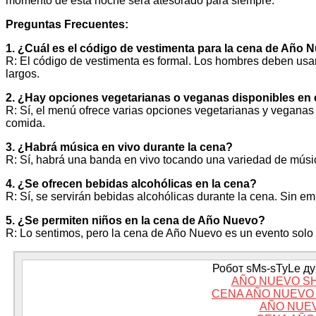
momento de esta noche será atesorado para siempre.
Preguntas Frecuentes:
1. ¿Cuál es el código de vestimenta para la cena de Año 
R: El código de vestimenta es formal. Los hombres deben usar t
largos.
2. ¿Hay opciones vegetarianas o veganas disponibles en
R: Sí, el menú ofrece varias opciones vegetarianas y veganas 
comida.
3. ¿Habrá música en vivo durante la cena?
R: Sí, habrá una banda en vivo tocando una variedad de músic
4. ¿Se ofrecen bebidas alcohólicas en la cena?
R: Sí, se servirán bebidas alcohólicas durante la cena. Sin e
5. ¿Se permiten niños en la cena de Año Nuevo?
R: Lo sentimos, pero la cena de Año Nuevo es un evento solo 
Робот sMs-sTyLe дум
AÑO NUEVO S
CENA AÑO NUEVO
AÑO NUE