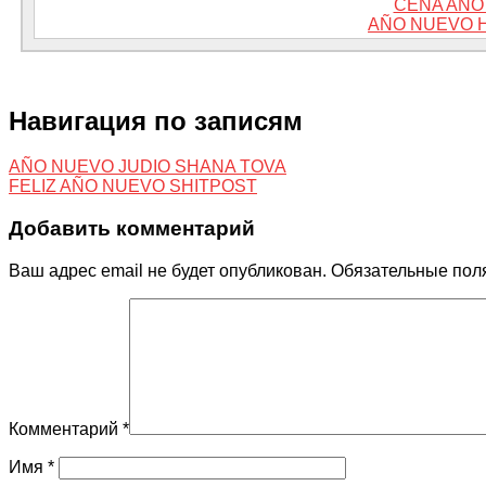
CENA AÑO
AÑO NUEVO 
Навигация по записям
AÑO NUEVO JUDIO SHANA TOVA
FELIZ AÑO NUEVO SHITPOST
Добавить комментарий
Ваш адрес email не будет опубликован.
Обязательные пол
Комментарий
*
Имя
*