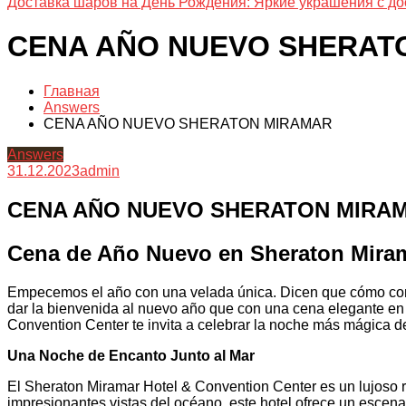
Доставка шаров на День Рождения: Яркие украшения с до
CENA AÑO NUEVO SHERAT
Главная
Answers
CENA AÑO NUEVO SHERATON MIRAMAR
Answers
31.12.2023
admin
CENA AÑO NUEVO SHERATON MIRA
Cena de Año Nuevo en Sheraton Mirama
Empecemos el año con una velada única. Dicen que cómo comi
dar la bienvenida al nuevo año que con una cena elegante en
Convention Center te invita a celebrar la noche más mágica d
Una Noche de Encanto Junto al Mar
El Sheraton Miramar Hotel & Convention Center es un lujoso r
impresionantes vistas del océano, este hotel ofrece un escen