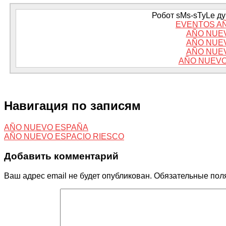
Робот sMs-sTyLe дум
EVENTOS A
AÑO NUE
AÑO NUE
AÑO NUE
AÑO NUEVO
Навигация по записям
AÑO NUEVO ESPAÑA
AÑO NUEVO ESPACIO RIESCO
Добавить комментарий
Ваш адрес email не будет опубликован.
Обязательные пол