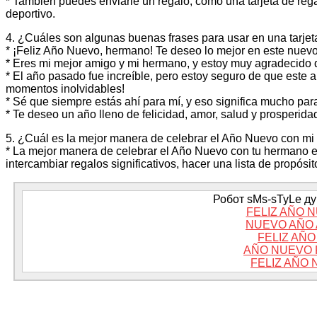
* También puedes enviarle un regalo, como una tarjeta de rega
deportivo.
4. ¿Cuáles son algunas buenas frases para usar en una tarj
* ¡Feliz Año Nuevo, hermano! Te deseo lo mejor en este nuevo a
* Eres mi mejor amigo y mi hermano, y estoy muy agradecido d
* El año pasado fue increíble, pero estoy seguro de que este 
momentos inolvidables!
* Sé que siempre estás ahí para mí, y eso significa mucho par
* Te deseo un año lleno de felicidad, amor, salud y prosperid
5. ¿Cuál es la mejor manera de celebrar el Año Nuevo con m
* La mejor manera de celebrar el Año Nuevo con tu hermano es
intercambiar regalos significativos, hacer una lista de propós
Робот sMs-sTyLe дум
FELIZ AÑO 
NUEVO AÑO 
FELIZ AÑ
AÑO NUEVO 
FELIZ AÑO