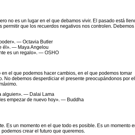
ro no es un lugar en el que debamos vivir. El pasado está llen
 permitir que los recuerdos negativos nos controlen. Debemos
 poder». — Octavia Butler
e él». — Maya Angelou
esente es un regalo». — OSHO
o en el que podemos hacer cambios, en el que podemos tomar
mo. No debemos desperdiciar el presente preocupándonos por el
 máximo.
 a alguien». — Dalai Lama
uedes empezar de nuevo hoy». — Buddha
nante. Es un momento en el que todo es posible. Es un momento e
 podemos crear el futuro que queremos.