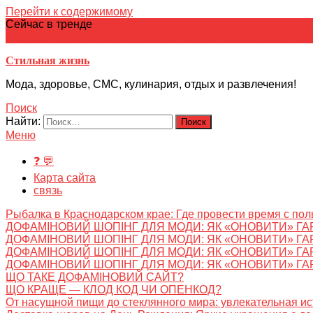
Перейти к содержимому
Сейчас в тренде
японская кухня
Электронное
Электронная библиотека
школ
Стильная жизнь
Мода, здоровье, СМС, кулинария, отдых и развлечения!
Поиск
Найти:
Меню
❓ 💬
Карта сайта
связь
Рыбалка в Краснодарском крае: Где провести время с пол
ДОФАМІНОВИЙ ШОПІНГ ДЛЯ МОДИ: ЯК «ОНОВИТИ» ГА
ДОФАМІНОВИЙ ШОПІНГ ДЛЯ МОДИ: ЯК «ОНОВИТИ» ГА
ДОФАМІНОВИЙ ШОПІНГ ДЛЯ МОДИ: ЯК «ОНОВИТИ» ГА
ДОФАМІНОВИЙ ШОПІНГ ДЛЯ МОДИ: ЯК «ОНОВИТИ» ГА
ЩО ТАКЕ ДОФАМІНОВИЙ САЙТ?
ЩО КРАЩЕ — КЛОД КОД ЧИ ОПЕНКОД?
От насущной пищи до стеклянного мира: увлекательная и