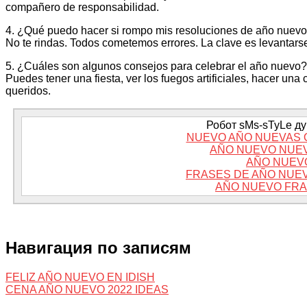
compañero de responsabilidad.
4. ¿Qué puedo hacer si rompo mis resoluciones de año nuev
No te rindas. Todos cometemos errores. La clave es levantarse
5. ¿Cuáles son algunos consejos para celebrar el año nuevo?
Puedes tener una fiesta, ver los fuegos artificiales, hacer un
queridos.
Робот sMs-sTyLe дум
NUEVO AÑO NUEVAS 
AÑO NUEVO NUE
AÑO NUEV
FRASES DE AÑO NUE
AÑO NUEVO FRA
Навигация по записям
FELIZ AÑO NUEVO EN IDISH
CENA AÑO NUEVO 2022 IDEAS