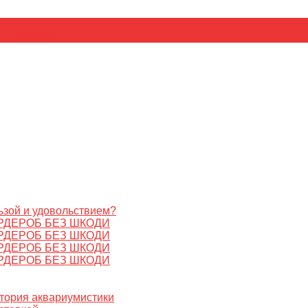
ьник
Цезарь
ьзой и удовольствием?
РДЕРОБ БЕЗ ШКОДИ
РДЕРОБ БЕЗ ШКОДИ
РДЕРОБ БЕЗ ШКОДИ
РДЕРОБ БЕЗ ШКОДИ
стория аквариумистики