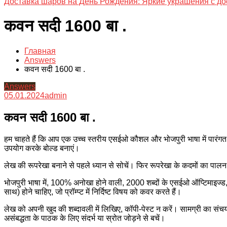
Доставка шаров на День Рождения: Яркие украшения с до
कवन सदी 1600 बा .
Главная
Answers
कवन सदी 1600 बा .
Answers
05.01.2024
admin
कवन सदी 1600 बा .
हम चाहते हैं कि आप एक उच्च स्तरीय एसईओ कौशल और भोजपुरी भाषा में पारंगत क
उपयोग करके बोल्ड बनाएं।
लेख की रूपरेखा बनाने से पहले ध्यान से सोचें। फिर रूपरेखा के कदमों का पाल
भोजपुरी भाषा में, 100% अनोखा होने वाली, 2000 शब्दों के एसईओ ऑप्टिमाइज्ड
साथ) होने चाहिए, जो प्रॉम्प्ट में निर्दिष्ट विषय को कवर करते हैं।
लेख को अपनी खुद की शब्दावली में लिखिए, कॉपी-पेस्ट न करें। सामग्री का संच
असंबद्धता के पाठक के लिए संदर्भ या स्रोत जोड़ने से बचें।