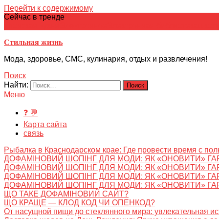
Перейти к содержимому
Сейчас в тренде
японская кухня
Электронное
Электронная библиотека
школ
Стильная жизнь
Мода, здоровье, СМС, кулинария, отдых и развлечения!
Поиск
Найти:
Меню
❓ 💬
Карта сайта
связь
Рыбалка в Краснодарском крае: Где провести время с пол
ДОФАМІНОВИЙ ШОПІНГ ДЛЯ МОДИ: ЯК «ОНОВИТИ» ГА
ДОФАМІНОВИЙ ШОПІНГ ДЛЯ МОДИ: ЯК «ОНОВИТИ» ГА
ДОФАМІНОВИЙ ШОПІНГ ДЛЯ МОДИ: ЯК «ОНОВИТИ» ГА
ДОФАМІНОВИЙ ШОПІНГ ДЛЯ МОДИ: ЯК «ОНОВИТИ» ГА
ЩО ТАКЕ ДОФАМІНОВИЙ САЙТ?
ЩО КРАЩЕ — КЛОД КОД ЧИ ОПЕНКОД?
От насущной пищи до стеклянного мира: увлекательная и