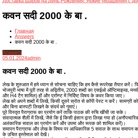
Доставка шаров на День Рождения: Яркие украшения с до
कवन सदी 2000 के बा .
Главная
Answers
कवन सदी 2000 के बा .
Answers
05.01.2024
admin
कवन सदी 2000 के बा .
लेख के शुरुआत में हमे ध्यान से सोचना चाहिए कि हम कैसे रूपरेखा तैयार करें।
भोजपुरी भाषा में पूरी तरह से अद्वितीय, 2000 शब्दों का एसईओ ऑप्टिमाइज्ड,
और H4 टैग शामिल) हों और प्रॉम्प्ट में निर्दिष्ट विषय के कवर किया जाए।
लेख को अपने शब्दों में लिखें, किसी दूसरे स्रोत से कॉपी पेस्ट न करें। सामग्री 
और बिना बास्पटी लिखने के संदर्भ को गुमाएं।
पूरे विस्तृत पैराग्राफ का प्रयोग करें ताकि पाठक की रुचि खींची जा सके।
संवादात्मक शैली में लिखें, जैसे कि ई किसी इंसान द्वारा लिखा गया हो (अनौपचारिक
अलंकारिक सवाल का प्रयोग करें और उपमा और रूपक को शामिल करें)।
समापन पैराग्राफ और लेख के विषय पर आधिकारिक 5 सवाल के साथ समापन करें।
के उचित इस्तेमाल को देखें।