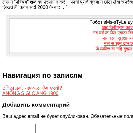
लेख में "परिचय" शब्द का प्रयोग न करें। अपनी प्रतिक्रिया में छोटा लेख रूपरे
लिखते हैं "कवन सदी 2000 के बाद …"
Робот sMs-sTyLe дум
आइ टेलीग्राम का
नव वर्ष के लेल एकटा वि
जानवरक सुरक्षाक
नस स खून दान क
जे व्यक्ति के नहि बु
Навигация по записям
ઇતિહાસનો અભ્યાસ કેમ કરવો?
ANONG SIGLO ANG 1900
Добавить комментарий
Ваш адрес email не будет опубликован.
Обязательные пол