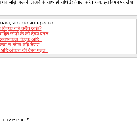
खा मत जोड़ें, बल्की लिखने के साथ ही सीधे ईस्तेमाल करें। अब, इस विषय पर लेख
ает, что это интересно:
ज किएक नहि करैत अछि?
वाहित जोड़ी के की देबय पड़त .
 आवश्यकता किएक अछि .
रबा स कोना नहि डेराउ
झल अछि ओकरा की देबय पड़त .
я помечены
*