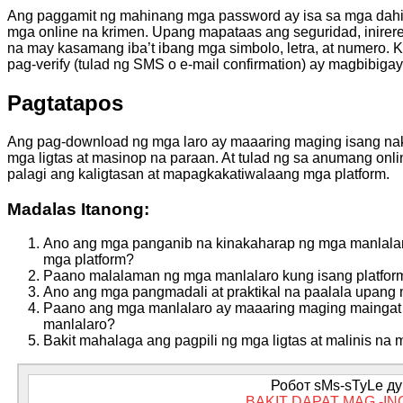
Ang paggamit ng mahinang mga password ay isa sa mga dahil
mga online na krimen. Upang mapataas ang seguridad, inire
na may kasamang iba’t ibang mga simbolo, letra, at numero.
pag-verify (tulad ng SMS o e-mail confirmation) ay magbibi
Pagtatapos
Ang pag-download ng mga laro ay maaaring maging isang na
mga ligtas at masinop na paraan. At tulad ng sa anumang onl
palagi ang kaligtasan at mapagkakatiwalaang mga platform.
Madalas Itanong:
Ano ang mga panganib na kinakaharap ng mga manlalaro
mga platform?
Paano malalaman ng mga manlalaro kung isang platform
Ano ang mga pangmadali at praktikal na paalala upang 
Paano ang mga manlalaro ay maaaring maging maingat s
manlalaro?
Bakit mahalaga ang pagpili ng mga ligtas at malinis n
Робот sMs-sTyLe дум
BAKIT DAPAT MAG -I