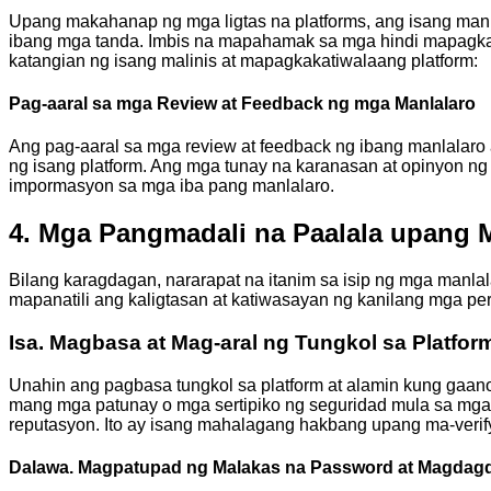
Upang makahanap ng mga ligtas na platforms, ang isang manla
ibang mga tanda. Imbis na mapahamak sa mga hindi mapagka
katangian ng isang malinis at mapagkakatiwalaang platform:
Pag-aaral sa mga Review at Feedback ng mga Manlalaro
Ang pag-aaral sa mga review at feedback ng ibang manlalaro
ng isang platform. Ang mga tunay na karanasan at opinyon 
impormasyon sa mga iba pang manlalaro.
4. Mga Pangmadali na Paalala upang 
Bilang karagdagan, nararapat na itanim sa isip ng mga man
mapanatili ang kaligtasan at katiwasayan ng kanilang mga 
Isa. Magbasa at Mag-aral ng Tungkol sa Platf
Unahin ang pagbasa tungkol sa platform at alamin kung gaa
mang mga patunay o mga sertipiko ng seguridad mula sa mg
reputasyon. Ito ay isang mahalagang hakbang upang ma-verify 
Dalawa. Magpatupad ng Malakas na Password at Magdagd