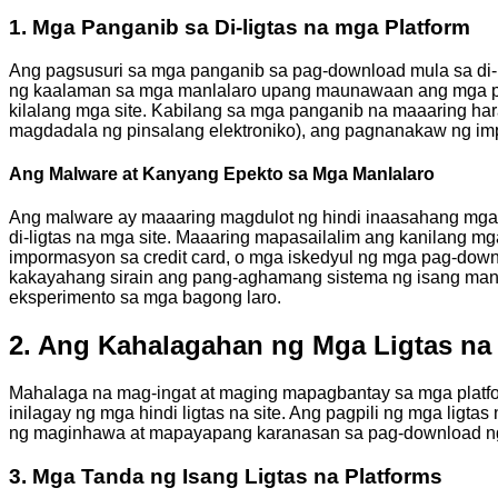
1. Mga Panganib sa Di-ligtas na mga Platform
Ang pagsusuri sa mga panganib sa pag-download mula sa di-l
ng kaalaman sa mga manlalaro upang maunawaan ang mga pro
kilalang mga site. Kabilang sa mga panganib na maaaring h
magdadala ng pinsalang elektroniko), ang pagnanakaw ng imp
Ang Malware at Kanyang Epekto sa Mga Manlalaro
Ang malware ay maaaring magdulot ng hindi inaasahang mga
di-ligtas na mga site. Maaaring mapasailalim ang kanilang 
impormasyon sa credit card, o mga iskedyul ng mga pag-down
kakayahang sirain ang pang-aghamang sistema ng isang manl
eksperimento sa mga bagong laro.
2. Ang Kahalagahan ng Mga Ligtas na 
Mahalaga na mag-ingat at maging mapagbantay sa mga platf
inilagay ng mga hindi ligtas na site. Ang pagpili ng mga lig
ng maginhawa at mapayapang karanasan sa pag-download ng
3. Mga Tanda ng Isang Ligtas na Platforms