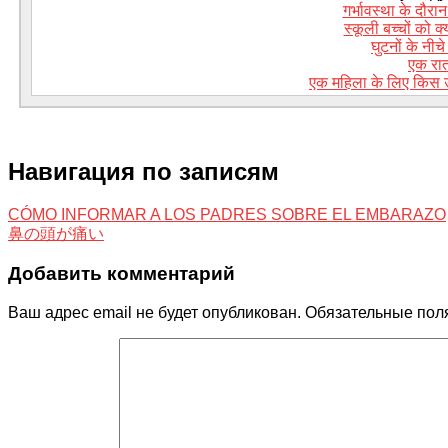
गर्भावस्था के दौरान य
स्कूली बच्चों को 
घुटनों के नीचे 
एक रात
एक महिला के लिए किस उ
Навигация по записям
CÓMO INFORMAR A LOS PADRES SOBRE EL EMBARAZO
鼻の頭が痛い
Добавить комментарий
Ваш адрес email не будет опубликован.
Обязательные пол