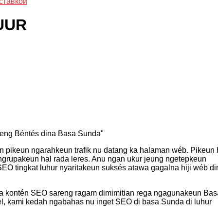
ставкой
UUR
reng Béntés dina Basa Sunda"
 pikeun ngarahkeun trafik nu datang ka halaman wéb. Pikeun h
 mangrupakeun hal rada leres. Anu ngan ukur jeung ngetepkeun
EO tingkat luhur nyaritakeun suksés atawa gagalna hiji wéb di
ana kontén SEO sareng ragam dimimitian rega ngagunakeun Bas
l, kami kedah ngabahas nu inget SEO di basa Sunda di luhur