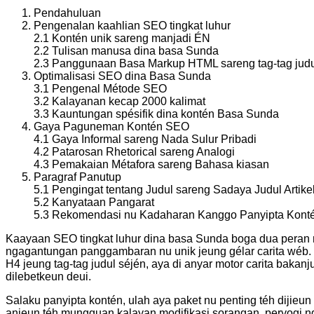
Pendahuluan
Pengenalan kaahlian SEO tingkat luhur
2.1 Kontén unik sareng manjadi ÉN
2.2 Tulisan manusa dina basa Sunda
2.3 Panggunaan Basa Markup HTML sareng tag-tag jud
Optimalisasi SEO dina Basa Sunda
3.1 Pengenal Métode SEO
3.2 Kalayanan kecap 2000 kalimat
3.3 Kauntungan spésifik dina kontén Basa Sunda
Gaya Paguneman Kontén SEO
4.1 Gaya Informal sareng Nada Sulur Pribadi
4.2 Patarosan Rhetorical sareng Analogi
4.3 Pemakaian Métafora sareng Bahasa kiasan
Paragraf Panutup
5.1 Pengingat tentang Judul sareng Sadaya Judul Artike
5.2 Kanyataan Pangarat
5.3 Rekomendasi nu Kadaharan Kanggo Panyipta Kont
Kaayaan SEO tingkat luhur dina basa Sunda boga dua peran nu
ngagantungan panggambaran nu unik jeung gélar carita wéb.
H4 jeung tag-tag judul séjén, aya di anyar motor carita bakan
dilebetkeun deui.
Salaku panyipta kontén, ulah aya paket nu penting téh dijieu
anjeun téh mungguan kalayan modifikasi sorangan, peryogi n