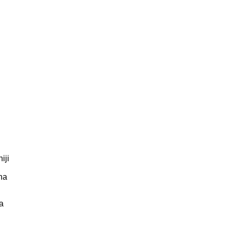
iji
na
a