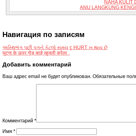
NAHA KULIT 
ANU LANGKUNG KENGI
Навигация по записям
અસ્થિભંગ પછી પગને કેટલો સમય દુ HURT ખ થાય છે
घुटना के ऊपर गोड़ काहे खुजली करेला .
Добавить комментарий
Ваш адрес email не будет опубликован.
Обязательные пол
Комментарий
*
Имя
*