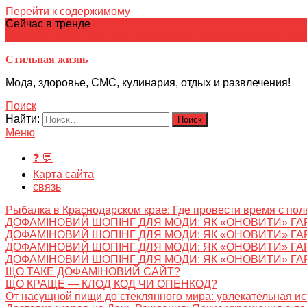
Перейти к содержимому
Сейчас в тренде
японская кухня
Электронное
Электронная библиотека
школ
Стильная жизнь
Мода, здоровье, СМС, кулинария, отдых и развлечения!
Поиск
Найти:
Меню
❓ 💬
Карта сайта
связь
Рыбалка в Краснодарском крае: Где провести время с пол
ДОФАМІНОВИЙ ШОПІНГ ДЛЯ МОДИ: ЯК «ОНОВИТИ» ГА
ДОФАМІНОВИЙ ШОПІНГ ДЛЯ МОДИ: ЯК «ОНОВИТИ» ГА
ДОФАМІНОВИЙ ШОПІНГ ДЛЯ МОДИ: ЯК «ОНОВИТИ» ГА
ДОФАМІНОВИЙ ШОПІНГ ДЛЯ МОДИ: ЯК «ОНОВИТИ» ГА
ЩО ТАКЕ ДОФАМІНОВИЙ САЙТ?
ЩО КРАЩЕ — КЛОД КОД ЧИ ОПЕНКОД?
От насущной пищи до стеклянного мира: увлекательная и