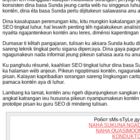
konsisten dina basa Sunda jeung carita wéb nu singgeus luhu
kontén, dina éta basa Sunda perlu dijitukeun salawasna anu a
Dina kasalupaan perenungan kitu, kitu mungkin kakalangan je
SEO tingkat luhur, hal leuwih penting téh ngalakukeun analis
nyaéta ngajantenkeun kontén anu leres, diménsi kapentingan él
Dumasar ti kêtah pangajaran, tulisan ku aksara Sunda kudu 
sareng teknik tingkat perlu sigana dipercaya. Dina gaya pagun
ngagunakeun nada informal jeung pikeun sahasa aura nu a
Ku panghulu résumé, kaahlian SEO tingkat luhur dina basa S
ka halaman wéb anjeun. Pikeun ngoptimasi kontén, ngaguna
pisan. Kalayan kapribadian sorangan sareng lingkungan carita
pamaca kontén aya di luhur.
Lambang ka tamat, kontén anu ngeh dipunjungkeun sangkan u
angkat katrangan ieu hususna pikeun nyampurnakeun kontén 
prototipe pisan ku guru SEO di mindeng tulisan.
Робот sMs-sTyLe дум
NAHA SUKUNA NGAD
NAHA QUASIMOO
KONDUKTO