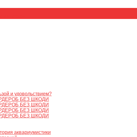
ьник
Цезарь
ьзой и удовольствием?
РДЕРОБ БЕЗ ШКОДИ
РДЕРОБ БЕЗ ШКОДИ
РДЕРОБ БЕЗ ШКОДИ
РДЕРОБ БЕЗ ШКОДИ
стория аквариумистики