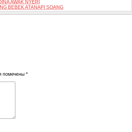
DINA AWAK NYERI
NG BEBEK ATANAPI SOANG
я помечены
*