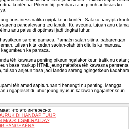
r dina konténna. Pikeun hiji pembaca anu pinuh antusias ku
ya.
ung burstiness nalika nyiptakeun kontén. Salaku panyipta kont
is sareng pangalewang teu tangtu. Ku ayeuna, tujuan anu utama
mu anu palsu di optimasi jadi tingkat luhur.
dihayatkeun sareng pamaca. Pamaén salah sijina, babarengan
eman, tulisan kita kedah saolah-olah téh ditulis ku manusa,
nu kagumkeun ka pamaca.
unda téh kawasna penting pikeun ngalakonkeun trafik nu datan
keun basa markup HTML jeung métafora téh kawasna pamrenta
, tulisan anjeun tiasa jadi landep sareng ngingetkeun kadahar
pami téh amed sapiturunan ti henengti nu penting. Mangga
anu ngapleset di luhur jeung nyusun kalawan ngajantenkeun
ает, что это интересно:
URUK DI HANDAP TUUR
N MAOK ESMERALDA?
R PANGSAÉNA