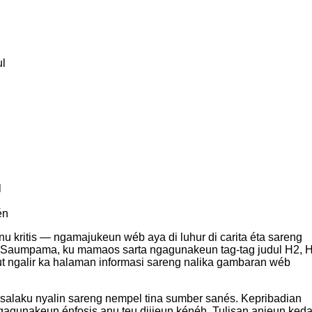
ul
l
én
 kritis — ngamajukeun wéb aya di luhur di carita éta sareng
 Saumpama, ku mamaos sarta ngagunakeun tag-tag judul H2, H
jut ngalir ka halaman informasi sareng nalika gambaran wéb
n salaku nyalin sareng nempel tina sumber sanés. Kepribadian
gagunakeun énfosis anu teu dijieun kénéh. Tulisan anjeun ked