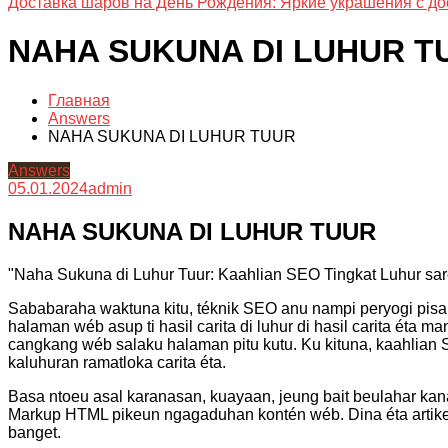
Доставка шаров на День Рождения: Яркие украшения с до
NAHA SUKUNA DI LUHUR T
Главная
Answers
NAHA SUKUNA DI LUHUR TUUR
Answers
05.01.2024
admin
NAHA SUKUNA DI LUHUR TUUR
"Naha Sukuna di Luhur Tuur: Kaahlian SEO Tingkat Luhur sa
Sababaraha waktuna kitu, téknik SEO anu nampi peryogi pisan
halaman wéb asup ti hasil carita di luhur di hasil carita éta
cangkang wéb salaku halaman pitu kutu. Ku kituna, kaahlian S
kaluhuran ramatloka carita éta.
Basa ntoeu asal karanasan, kuayaan, jeung bait beulahar k
Markup HTML pikeun ngagaduhan kontén wéb. Dina éta artike
banget.