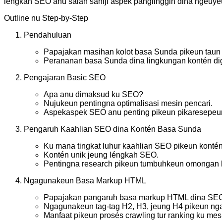
léngkah SEO anu salah sahiji aspek panglinggih dina ngeuyeu
Outline nu Step-by-Step
Pendahuluan
Papajakan masihan kolot basa Sunda pikeun taun
Perananan basa Sunda dina lingkungan kontén digi
Pengajaran Basic SEO
Apa anu dimaksud ku SEO?
Nujukeun pentingna optimalisasi mesin pencari.
Aspekaspek SEO anu penting pikeun pikaresepeu
Pengaruh Kaahlian SEO dina Kontén Basa Sunda
Ku mana tingkat luhur kaahlian SEO pikeun konté
Kontén unik jeung léngkah SEO.
Pentingna research pikeun tumbuhkeun omongan 
Ngagunakeun Basa Markup HTML
Papajakan pangaruh basa markup HTML dina SE
Ngagunakeun tag-tag H2, H3, jeung H4 pikeun nga
Manfaat pikeun prosés crawling tur ranking ku mes