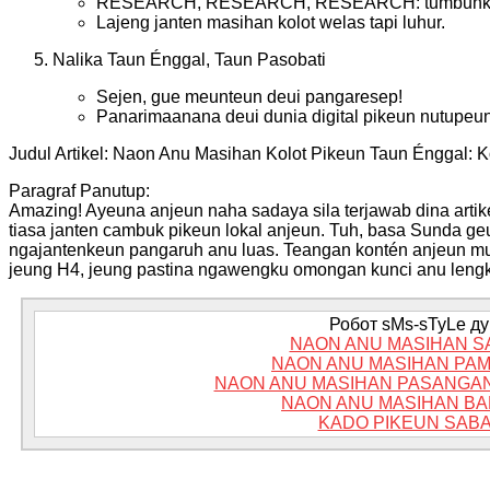
RESEARCH, RESEARCH, RESEARCH: tumbuhkeu
Lajeng janten masihan kolot welas tapi luhur.
Nalika Taun Énggal, Taun Pasobati
Sejen, gue meunteun deui pangaresep!
Panarimaanana deui dunia digital pikeun nutupeun
Judul Artikel: Naon Anu Masihan Kolot Pikeun Taun Énggal:
Paragraf Panutup:
Amazing! Ayeuna anjeun naha sadaya sila terjawab dina artik
tiasa janten cambuk pikeun lokal anjeun. Tuh, basa Sunda geu
ngajantenkeun pangaruh anu luas. Teangan kontén anjeun mud
jeung H4, jeung pastina ngawengku omongan kunci anu lengke
Робот sMs-sTyLe дум
NAON ANU MASIHAN S
NAON ANU MASIHAN PAM
NAON ANU MASIHAN PASANGAN
NAON ANU MASIHAN BA
KADO PIKEUN SAB