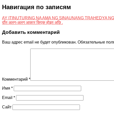
Навигация по записям
AY ITINUTURING NA AMA NG SINAUNANG TRAHEDYA N
दाँत अलग-अलग आकार किएक होइत अछि .
Добавить комментарий
Ваш адрес email не будет опубликован.
Обязательные пол
Комментарий
*
Имя
*
Email
*
Сайт