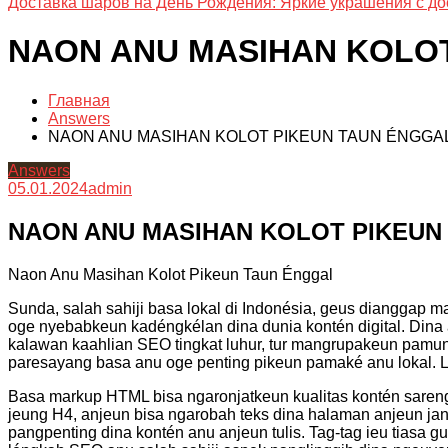
Доставка шаров на День Рождения: Яркие украшения с до
NAON ANU MASIHAN KOLO
Главная
Answers
NAON ANU MASIHAN KOLOT PIKEUN TAUN ÉNGGA
Answers
05.01.2024
admin
NAON ANU MASIHAN KOLOT PIKEUN
Naon Anu Masihan Kolot Pikeun Taun Énggal
Sunda, salah sahiji basa lokal di Indonésia, geus dianggap m
oge nyebabkeun kadéngkélan dina dunia kontén digital. Dina 
kalawan kaahlian SEO tingkat luhur, tur mangrupakeun pam
paresayang basa anu oge penting pikeun pamaké anu lokal. L
Basa markup HTML bisa ngaronjatkeun kualitas kontén sareng
jeung H4, anjeun bisa ngarobah teks dina halaman anjeun jant
pangpenting dina kontén anu anjeun tulis. Tag-tag ieu tiasa g