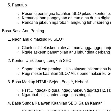
Panutup
Résumé pentingna kaahlian SEO pikeun kontén b
Kemungkinan pangayaan anjeun dina dunia digital
Rencana pikeun ngarobah langkung luhur sareng s
Basa-Basa Anu Penting
Naon anu dimaksud ku SEO?
Clueless? Jelaskeun alesan mun angganggep anjeu
Ngajelaskeun panampilan anu luhur dina gerbang 
Kontén Unik Jeung Léngkah SEO
Sopan tapi éta penting: tulis kalawan pikiran anu 
Rugi meser kaahlian SEO? Alus bener naksir ku G
Basa Markup HTML: Séjén, Engké, Héboh!
Psst… ngacak pigura: ngagunakeun tag-tag H2, H3
Ngarobah teks janten angel pas ningal.
Basa Sunda Kalawan Kaahlian SEO: Salah Kamari!