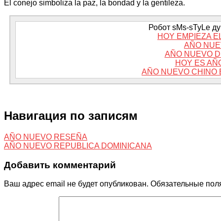
El conejo simboliza la paz, la bondad y la gentileza.
Робот sMs-sTyLe дум
HOY EMPIEZA E
AÑO NUE
AÑO NUEVO D
HOY ES AÑ
AÑO NUEVO CHINO 
Навигация по записям
AÑO NUEVO RESEÑA
AÑO NUEVO REPUBLICA DOMINICANA
Добавить комментарий
Ваш адрес email не будет опубликован.
Обязательные пол