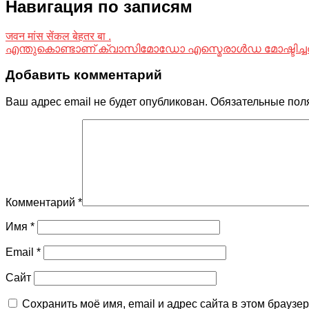
Навигация по записям
जवन मांस सेंकल बेहतर बा .
എന്തുകൊണ്ടാണ് ക്വാസിമോഡോ എസ്മെരാൾഡ മോഷ്ടിച്ച
Добавить комментарий
Ваш адрес email не будет опубликован.
Обязательные пол
Комментарий
*
Имя
*
Email
*
Сайт
Сохранить моё имя, email и адрес сайта в этом брауз