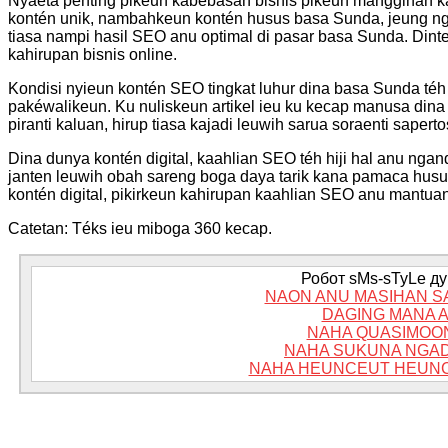
Nyaéta penting pikeun kabébasan bisnis pikeun manggihan k
kontén unik, nambahkeun kontén husus basa Sunda, jeung nge
tiasa nampi hasil SEO anu optimal di pasar basa Sunda. Dint
kahirupan bisnis online.
Kondisi nyieun kontén SEO tingkat luhur dina basa Sunda téh
pakéwalikeun. Ku nuliskeun artikel ieu ku kecap manusa dina
piranti kaluan, hirup tiasa kajadi leuwih sarua soraenti sapert
Dina dunya kontén digital, kaahlian SEO téh hiji hal anu nga
janten leuwih obah sareng boga daya tarik kana pamaca husus
kontén digital, pikirkeun kahirupan kaahlian SEO anu mantua
Catetan: Téks ieu miboga 360 kecap.
Робот sMs-sTyLe дум
NAON ANU MASIHAN S
DAGING MANA 
NAHA QUASIMOO
NAHA SUKUNA NGAD
NAHA HEUNCEUT HEUNC