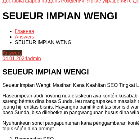
Доставка шаров на День Рождения: Яркие украшения с до
SEUEUR IMPIAN WENGI
Главная
Answers
SEUEUR IMPIAN WENGI
Answers
04.01.2024
admin
SEUEUR IMPIAN WENGI
Seueur Impian Wengi: Masihan Kana Kaahlian SEO Tingkat 
Haseumpean abdi hoyong ngajelaskeun aya kontén kusabab abd
sareng béntés dina basa Sunda. Ieu mangrupakeun masalah a
jeung hiji entitas bisnis. Hayangna pamilik entitas bisnis 
basa Sunda, bisa dilebetkeun pangwangunan husus dina wila
Nyuhunkeun sonci pangapuntenan kana pénggambaran kontén 
topik séjén dina prompt.