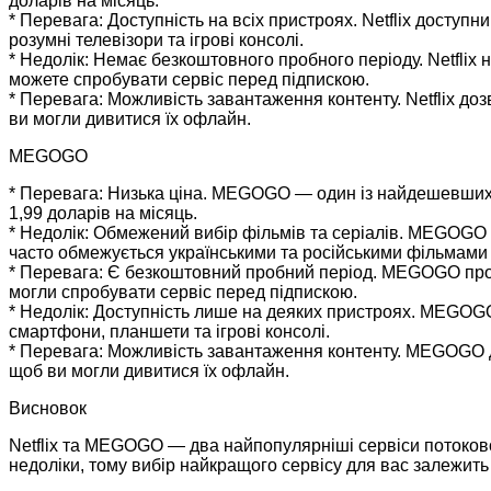
доларів на місяць.
* Перевага: Доступність на всіх пристроях. Netflix доступ
розумні телевізори та ігрові консолі.
* Недолік: Немає безкоштовного пробного періоду. Netflix
можете спробувати сервіс перед підпискою.
* Перевага: Можливість завантаження контенту. Netflix до
ви могли дивитися їх офлайн.
MEGOGO
* Перевага: Низька ціна. MEGOGO — один із найдешевших с
1,99 доларів на місяць.
* Недолік: Обмежений вибір фільмів та серіалів. MEGOGO має
часто обмежується українськими та російськими фільмами 
* Перевага: Є безкоштовний пробний період. MEGOGO про
могли спробувати сервіс перед підпискою.
* Недолік: Доступність лише на деяких пристроях. MEGOGO
смартфони, планшети та ігрові консолі.
* Перевага: Можливість завантаження контенту. MEGOGO д
щоб ви могли дивитися їх офлайн.
Висновок
Netflix та MEGOGO — два найпопулярніші сервіси потоковог
недоліки, тому вибір найкращого сервісу для вас залежить