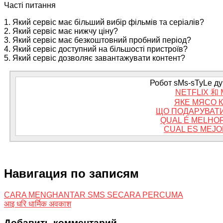
Часті питання
1. Який сервіс має більший вибір фільмів та серіалів?
2. Який сервіс має нижчу ціну?
3. Який сервіс має безкоштовний пробний період?
4. Який сервіс доступний на більшості пристроїв?
5. Який сервіс дозволяє завантажувати контент?
Робот sMs-sTyLe дум
NETFLIX 
ЯКЕ МЯСО 
ЩО ПОДАРУВАТИ
QUAL É MELHO
CUAL ES MEJO
Навигация по записям
CARA MENGHANTAR SMS SECARA PERCUMA
आइ धरि धार्मिक अवकाश
Добавить комментарий