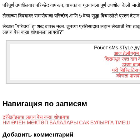
परिपूर्ण तपशीलवार परिच्छेद वापरून, वाचकांना गुंतवायला पुर्ण तपशील केली जात
लेखाच्या विषयावर समारोपाचा परिच्छेद आणि 5 वेळा सुद्धा विचारलेले प्रश्न दे
लेखात "परिचय" हा शब्द वापरू नका. तुमच्या प्रतिसादात लहान लेखाची रेषा टाक
लहान बेस कसा शोधायला लागतो?"
Робот sMs-sTyLe дум
आज टेलीग्राम
शिरामधून रक्त दान 
डाव्या बा
घरी सिस्टिटिस
कोणता पासपो
Навигация по записям
ट्रॅपेझॉइडचा लहान बेस कसा शोधायचा
НИ ӨЧЕН МӘКТӘП БАЛАЛАРЫ САК БУЛЫРГА ТИЕШ
Добавить комментарий