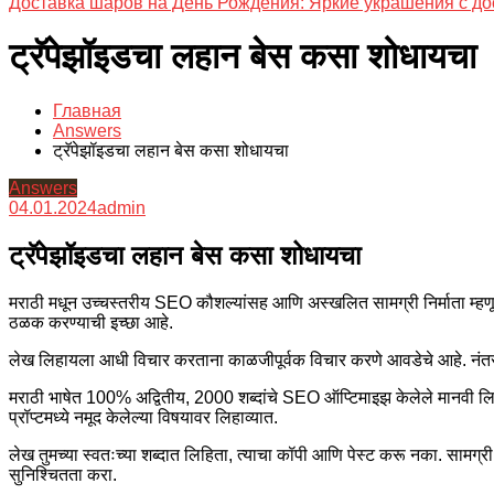
Доставка шаров на День Рождения: Яркие украшения с до
ट्रॅपेझॉइडचा लहान बेस कसा शोधायचा
Главная
Answers
ट्रॅपेझॉइडचा लहान बेस कसा शोधायचा
Answers
04.01.2024
admin
ट्रॅपेझॉइडचा लहान बेस कसा शोधायचा
मराठी मधून उच्चस्तरीय SEO कौशल्यांसह आणि अस्खलित सामग्री निर्माता म्हण
ठळक करण्याची इच्छा आहे.
लेख लिहायला आधी विचार करताना काळजीपूर्वक विचार करणे आवडेचे आहे. नंत
मराठी भाषेत 100% अद्वितीय, 2000 शब्दांचे SEO ऑप्टिमाइझ केलेले मानवी ल
प्रॉप्टमध्ये नमूद केलेल्या विषयावर लिहाव्यात.
लेख तुमच्या स्वतःच्या शब्दात लिहिता, त्याचा कॉपी आणि पेस्ट करू नका. सामग
सुनिश्चितता करा.