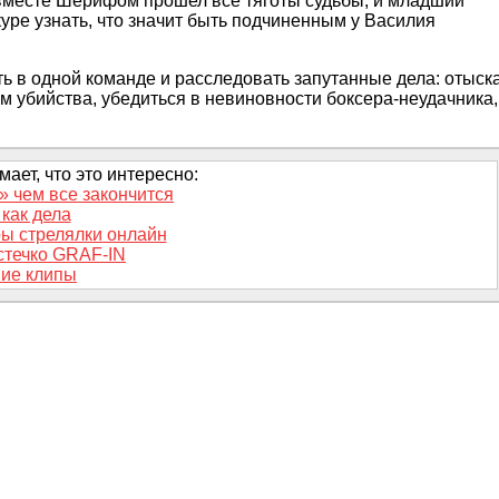
 вместе Шерифом прошел все тяготы судьбы, и младший
уре узнать, что значит быть подчиненным у Василия
ь в одной команде и расследовать запутанные дела: отыск
м убийства, убедиться в невиновности боксера-неудачника,
ает, что это интересно:
 чем все закончится
как дела
ы стрелялки онлайн
стечко GRAF-IN
ие клипы