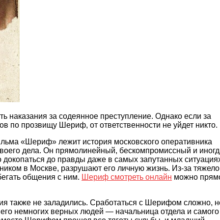
ть наказания за содеянное преступление. Однако если за
в по прозвищу Шериф, от ответственности не уйдет никто.
фильма «Шериф» лежит история московского оперативника
воего дела. Он прямолинейный, бескомпромиссный и иногд
 докопаться до правды даже в самых запутанных ситуациях
ником в Москве, разрушают его личную жизнь. Из-за тяжело
бегать общения с ним.
Шериф смотреть онлайн
можно прям
я также не заладились. Сработаться с Шерифом сложно, н
ди его немногих верных людей — начальница отдела и самого