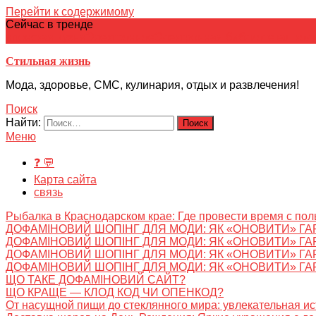
Перейти к содержимому
Сейчас в тренде
японская кухня
Электронное
Электронная библиотека
школ
Стильная жизнь
Мода, здоровье, СМС, кулинария, отдых и развлечения!
Поиск
Найти:
Меню
❓ 💬
Карта сайта
связь
Рыбалка в Краснодарском крае: Где провести время с пол
ДОФАМІНОВИЙ ШОПІНГ ДЛЯ МОДИ: ЯК «ОНОВИТИ» ГА
ДОФАМІНОВИЙ ШОПІНГ ДЛЯ МОДИ: ЯК «ОНОВИТИ» ГА
ДОФАМІНОВИЙ ШОПІНГ ДЛЯ МОДИ: ЯК «ОНОВИТИ» ГА
ДОФАМІНОВИЙ ШОПІНГ ДЛЯ МОДИ: ЯК «ОНОВИТИ» ГА
ЩО ТАКЕ ДОФАМІНОВИЙ САЙТ?
ЩО КРАЩЕ — КЛОД КОД ЧИ ОПЕНКОД?
От насущной пищи до стеклянного мира: увлекательная и