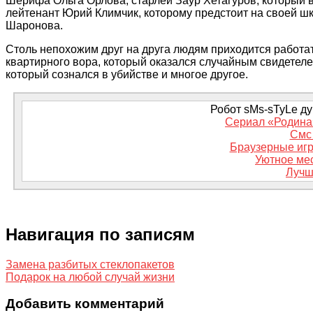
Шерифа Ольга Орлова, старлей Заур Хетагуров, который
лейтенант Юрий Климчик, которому предстоит на своей шк
Шаронова.
Столь непохожим друг на друга людям приходится работат
квартирного вора, который оказался случайным свидетеле
который сознался в убийстве и многое другое.
Робот sMs-sTyLe дум
Сериал «Родина»
Смс 
Браузерные игр
Уютное ме
Лучш
Навигация по записям
Замена разбитых стеклопакетов
Подарок на любой случай жизни
Добавить комментарий