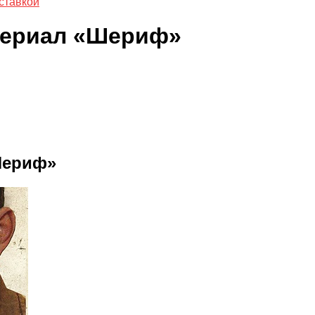
ставкой
сериал «Шериф»
Шериф»