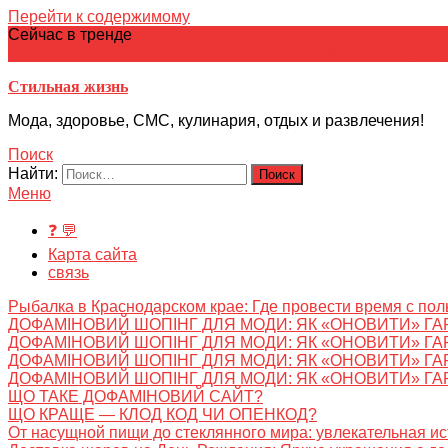
Перейти к содержимому
Сейчас в тренде
японская кухня
Электронное
Электронная библиотека
школ
Стильная жизнь
Мода, здоровье, СМС, кулинария, отдых и развлечения!
Поиск
Найти:
Меню
❓ 💬
Карта сайта
связь
Рыбалка в Краснодарском крае: Где провести время с пол
ДОФАМІНОВИЙ ШОПІНГ ДЛЯ МОДИ: ЯК «ОНОВИТИ» ГА
ДОФАМІНОВИЙ ШОПІНГ ДЛЯ МОДИ: ЯК «ОНОВИТИ» ГА
ДОФАМІНОВИЙ ШОПІНГ ДЛЯ МОДИ: ЯК «ОНОВИТИ» ГА
ДОФАМІНОВИЙ ШОПІНГ ДЛЯ МОДИ: ЯК «ОНОВИТИ» ГА
ЩО ТАКЕ ДОФАМІНОВИЙ САЙТ?
ЩО КРАЩЕ — КЛОД КОД ЧИ ОПЕНКОД?
От насущной пищи до стеклянного мира: увлекательная и