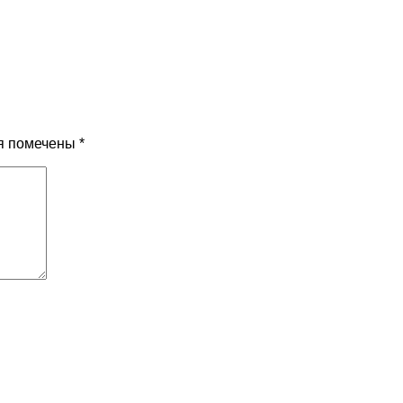
я помечены
*