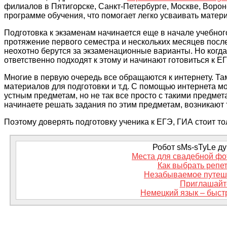
филиалов в Пятигорске, Санкт-Петербурге, Москве, Воро
программе обучения, что помогает легко усваивать матер
Подготовка к экзаменам начинается еще в начале учебного
протяжение первого семестра и нескольких месяцев после
неохотно берутся за экзаменационные варианты. Но когда
ответственно подходят к этому и начинают готовиться к Е
Многие в первую очередь все обращаются к интернету
.
Там
материалов для подготовки и т.д. С помощью интернета м
устным предметам, но не так все просто с такими предме
начинаете решать задания по этим предметам, возникают т
Поэтому доверять подготовку ученика к ЕГЭ, ГИА стоит т
Робот sMs-sTyLe дум
Места для свадебной фо
Как выбрать репе
Незабываемое путеше
Приглашайте
Немецкий язык – быст