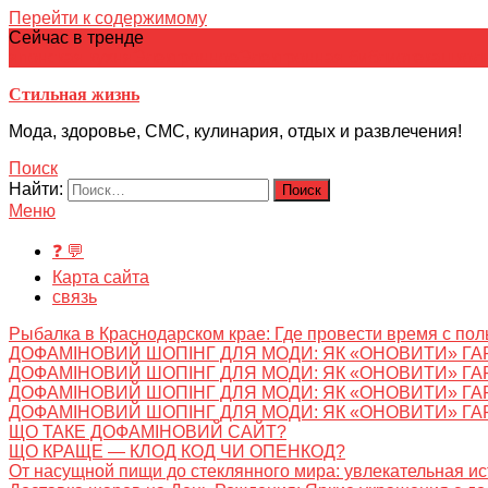
Перейти к содержимому
Сейчас в тренде
японская кухня
Электронное
Электронная библиотека
школ
Стильная жизнь
Мода, здоровье, СМС, кулинария, отдых и развлечения!
Поиск
Найти:
Меню
❓ 💬
Карта сайта
связь
Рыбалка в Краснодарском крае: Где провести время с пол
ДОФАМІНОВИЙ ШОПІНГ ДЛЯ МОДИ: ЯК «ОНОВИТИ» ГА
ДОФАМІНОВИЙ ШОПІНГ ДЛЯ МОДИ: ЯК «ОНОВИТИ» ГА
ДОФАМІНОВИЙ ШОПІНГ ДЛЯ МОДИ: ЯК «ОНОВИТИ» ГА
ДОФАМІНОВИЙ ШОПІНГ ДЛЯ МОДИ: ЯК «ОНОВИТИ» ГА
ЩО ТАКЕ ДОФАМІНОВИЙ САЙТ?
ЩО КРАЩЕ — КЛОД КОД ЧИ ОПЕНКОД?
От насущной пищи до стеклянного мира: увлекательная и