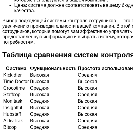
Цена: система должна соответствовать вашему бюдж
качества.
Выбор подходящей системы контроля сотрудников — это
увеличению производительности вашей компании. В этой 
сотрудников, которые помогут вам эффективно управлять
предоставленную информацию и выбрать систему, котора
потребностям.
Таблица сравнения систем контрол
Система
Функциональность
Простота использова
Kickidler
Высокая
Средняя
Time Doctor
Высокая
Высокая
Crocotime
Средняя
Высокая
Staffcop
Высокая
Средняя
Monitask
Средняя
Высокая
Insightful
Высокая
Средняя
Hubstaff
Средняя
Высокая
ActivTrak
Высокая
Средняя
Bitcop
Средняя
Средняя