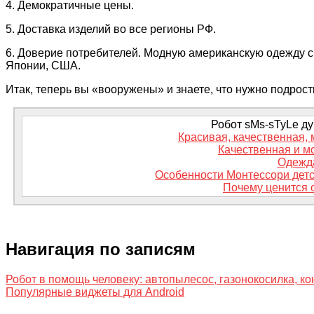
4. Демократичные цены.
5. Доставка изделий во все регионы РФ.
6. Доверие потребителей. Модную американскую одежду с
Японии, США.
Итак, теперь вы «вооружены» и знаете, что нужно подростк
Робот sMs-sTyLe дум
Красивая, качественная,
Качественная и м
Одежд
Особенности Монтессори детско
Почему ценится 
Навигация по записям
Робот в помощь человеку: автопылесос, газонокосилка, ко
Популярные виджеты для Android